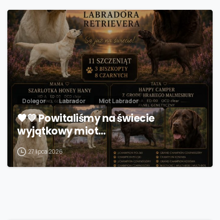
Dolegor
Labrador
Miot Labrador
🖤💛 Powitaliśmy na świecie
wyjątkowy miot…
27 lipca 2026