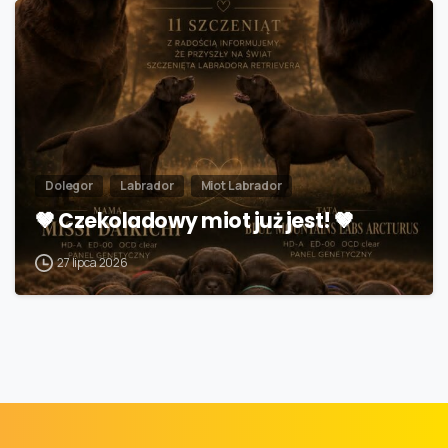
Dolegor
Labrador
Miot Labrador
🤎 Czekoladowy miot już jest! 🤎
27 lipca 2026