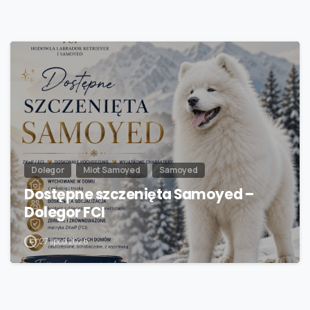
Dolegor
Miot Samoyed
Samoyed
Dostępne szczenięta Samoyed –
Dolegor FCI
27 lipca 2026