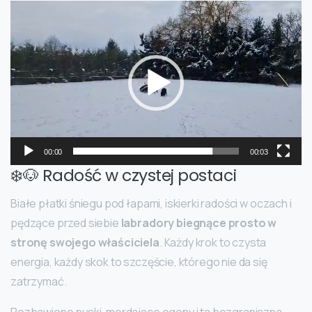
Odtwarzacz
video
00:00
00:03
❄️🐶 Radość w czystej postaci
Białe płatki śniegu pod łapami, iskierki radości w oczach i
pędzące przed siebie
labradory biegnące prosto w
stronę swojego właściciela
. Każdy krok to czysta
energia, każdy skok to szczęście, którego nie da się
zatrzymać.
Rozbawione pyski, merdające ogony i ta bezgraniczna