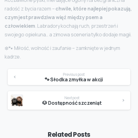
radość z bycia razem –
chwile, które najlepiej pokazują,
czym jest prawdziwa więź między psem a
człowiekiem
. Labradory kochają ruch, przestrzeń i
swojego opiekuna… a zimowa sceneria tylko dodaje magii.
❄️🐾 Miłość, wolność i zaufanie – zamknięte w jednym
kadrze.
Continue
Previous post
Reading
🐾 Słodka zmyłka w akcji
Next post
🐶 Dostępność szczeniąt
Related Posts