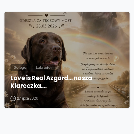
Dolegor
Labrador
Love is Real Azgard… nasza
Kiareczka.…
27 lipca 2026