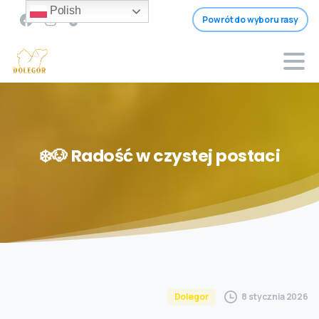
Polish
Powrót do wyboru rasy
❄️🐶
Radość
w
czystej
postaci
8 stycznia 2026
Dolegor