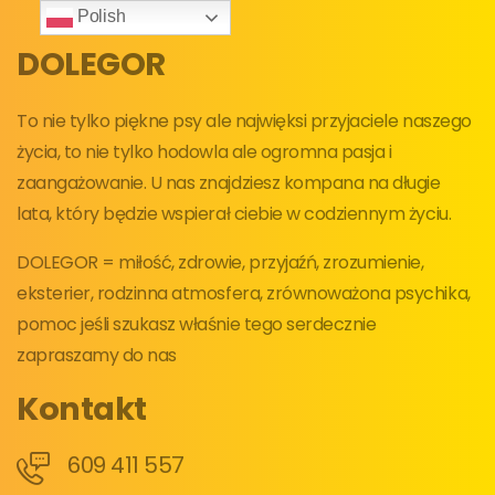
Skip
Polish
to
DOLEGOR
content
To nie tylko piękne psy ale najwięksi przyjaciele naszego
życia, to nie tylko hodowla ale ogromna pasja i
zaangażowanie. U nas znajdziesz kompana na długie
lata, który będzie wspierał ciebie w codziennym życiu.
DOLEGOR = miłość, zdrowie, przyjaźń, zrozumienie,
eksterier, rodzinna atmosfera, zrównoważona psychika,
pomoc jeśli szukasz właśnie tego serdecznie
zapraszamy do nas
Kontakt
609 411 557