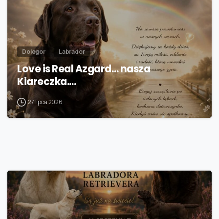
Dolegor
Labrador
Love is Real Azgard… nasza
Kiareczka.…
27 lipca 2026