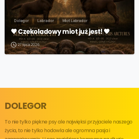
Dolegor
Labrador
Miot Labrador
🤎 Czekoladowy miot już jest! 🤎
27 lipca 2026
DOLEGOR
To nie tylko piękne psy ale najwięksi przyjaciele naszego
życia, to nie tylko hodowla ale ogromna pasja i