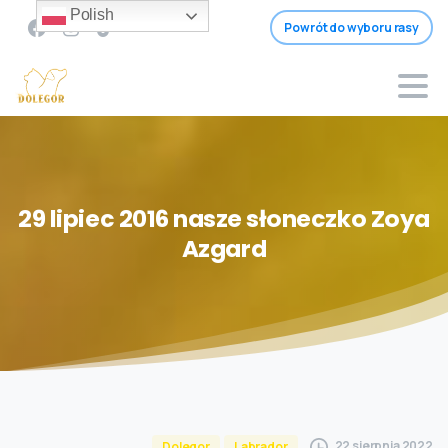
Polish
Powrót do wyboru rasy
29
lipiec
2016
nasze
słoneczko
Zoya
Azgard
22 sierpnia 2022
Dolegor
Labrador