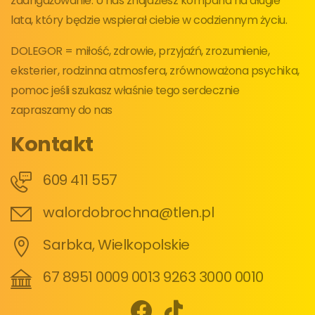
zaangażowanie. U nas znajdziesz kompana na długie
lata, który będzie wspierał ciebie w codziennym życiu.
DOLEGOR = miłość, zdrowie, przyjaźń, zrozumienie,
eksterier, rodzinna atmosfera, zrównoważona psychika,
pomoc jeśli szukasz właśnie tego serdecznie
zapraszamy do nas
Kontakt
609 411 557
walordobrochna@tlen.pl
Sarbka, Wielkopolskie
67 8951 0009 0013 9263 3000 0010