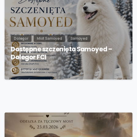
Dolegor
Miot Samoyed
Samoyed
Dostępne szczenięta Samoyed –
Dolegor FCI
27 lipca 2026