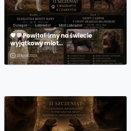
Dolegor
Labrador
Miot Labrador
🖤💛 Powitaliśmy na świecie
wyjątkowy miot…
27 lipca 2026