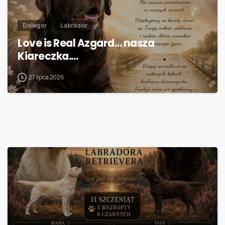
Dolegor
Labrador
Love is Real Azgard… nasza
Kiareczka.…
27 lipca 2026