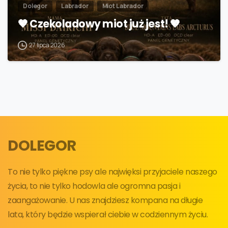
Dolegor
Labrador
Miot Labrador
🤎 Czekoladowy miot już jest! 🤎
27 lipca 2026
DOLEGOR
To nie tylko piękne psy ale najwięksi przyjaciele naszego
życia, to nie tylko hodowla ale ogromna pasja i
zaangażowanie. U nas znajdziesz kompana na długie
lata, który będzie wspierał ciebie w codziennym życiu.