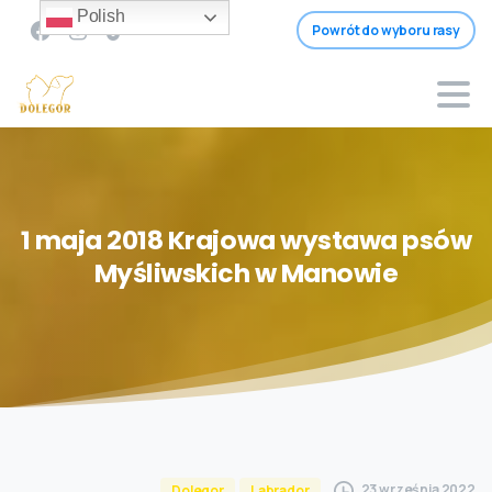
Polish
Powrót do wyboru rasy
1
maja
2018
Krajowa
wystawa
psów
Myśliwskich
w
Manowie
23 września 2022
Dolegor
Labrador