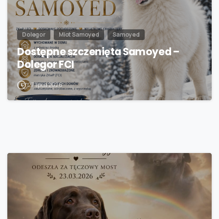
Dolegor
Miot Samoyed
Samoyed
Dostępne szczenięta Samoyed –
Dolegor FCI
27 lipca 2026