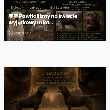
Dolegor
Labrador
Miot Labrador
🖤💛 Powitaliśmy na świecie
wyjątkowy miot…
27 lipca 2026