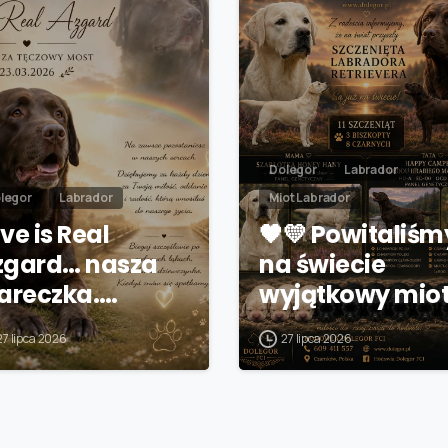
Dolegor
Labrador
legor
Labrador
Miot Labrador
ve is Real
🖤💛 Powitaliśm
zgard… nasza
na świecie
iareczka.…
wyjątkowy mio
27 lipca 2026
27 lipca 2026