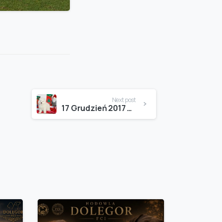
Next post
17 Grudzień 2017 Witamy Pierwszego Samoyeda w naszej Hodowlii Nessi