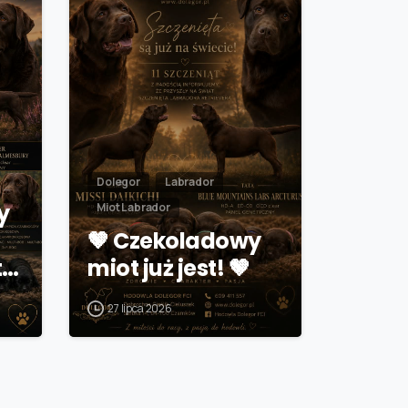
Dolegor
Labrador
y
Miot Labrador
🤎 Czekoladowy
t…
miot już jest! 🤎
27 lipca 2026