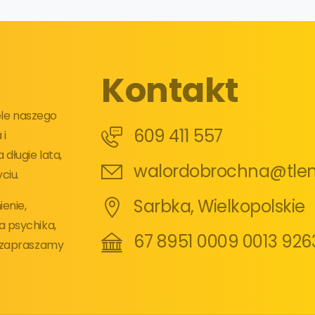
Kontakt
iele naszego
609 411 557
 i
długie lata,
walordobrochna@tlen
ciu.
Sarbka, Wielkopolskie
enie,
a psychika,
67 8951 0009 0013 926
e zapraszamy