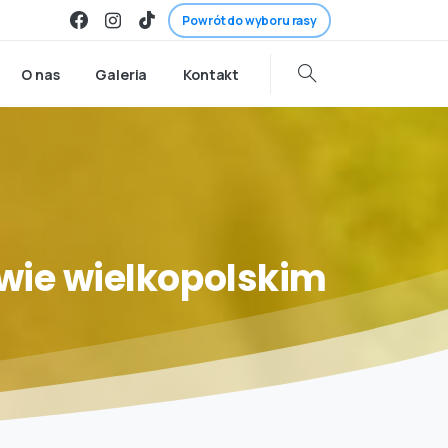
Powrót do wyboru rasy
O nas
Galeria
Kontakt
wie
wielkopolskim