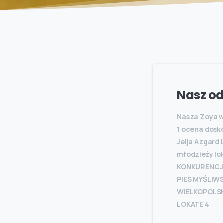
Nasz od
Nasza Zoya w 
1 ocena dosk
Jelja Azgard 
młodzieży lo
KONKURENCJE
PIES MYŚLIW
WIELKOPOLSK
LOKATE 4