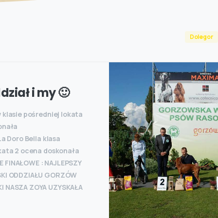
Dolegor
dział i my 🙂
klasie pośredniej lokata
onała
La Doro Bella klasa
kata 2 ocena doskonała
 FINAŁOWE : NAJLEPSZY
SKI ODDZIAŁU GORZÓW
I NASZA ZOYA UZYSKAŁA