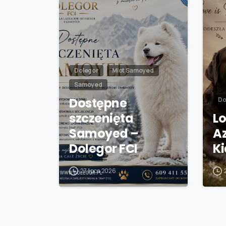
Dolegor
Miot Samoyed
Samoyed
Dostępne
Do
szczenięta
Lo
Samoyed –
A
Dolegor FCI
K
27 lipca 2026