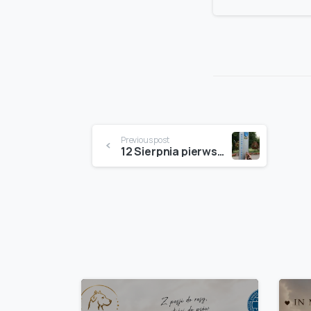
Continue
Previous post
12 Sierpnia pierwsza nasza tak daleka wystawa w LITWIE DRUSKIENNIKI
Reading