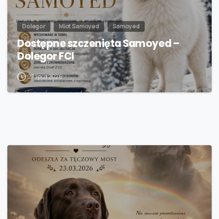
Dolegor
Miot Samoyed
Samoyed
Dostępne szczenięta Samoyed –
Dolegor FCI
27 lipca 2026