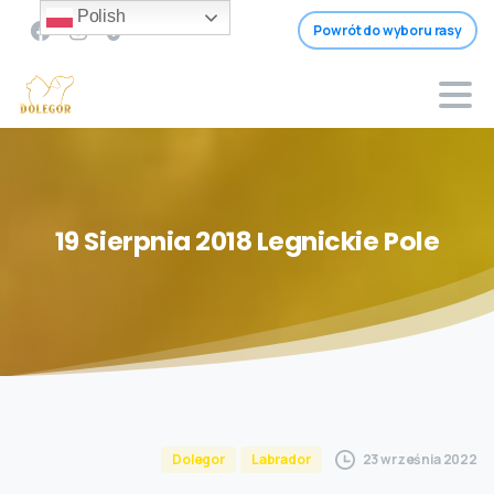
Polish
Powrót do wyboru rasy
19
Sierpnia
2018
Legnickie
Pole
23 września 2022
Dolegor
Labrador