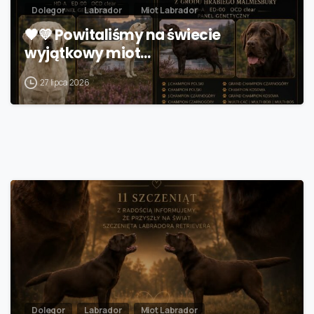
Dolegor
Labrador
Miot Labrador
🖤💛 Powitaliśmy na świecie
wyjątkowy miot…
27 lipca 2026
Dolegor
Labrador
Miot Labrador