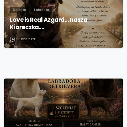
Dolegor
Labrador
Love is Real Azgard… nasza
Kiareczka.…
27 lipca 2026