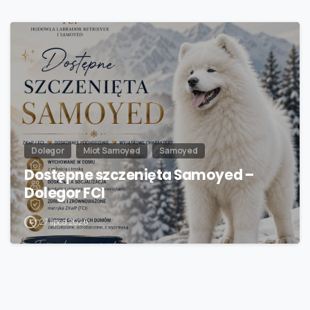
Dolegor
Miot Samoyed
Samoyed
Dostępne szczenięta Samoyed –
Dolegor FCI
27 lipca 2026