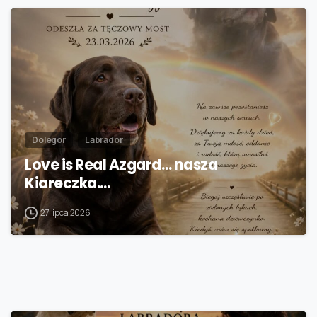
Dolegor
Labrador
Love is Real Azgard… nasza
Kiareczka.…
27 lipca 2026