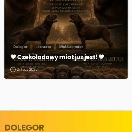
Dolegor
Labrador
Miot Labrador
🤎 Czekoladowy miot już jest! 🤎
27 lipca 2026
DOLEGOR