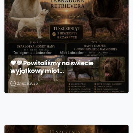
Dolegor
Labrador
Miot Labrador
🖤💛 Powitaliśmy na świecie
wyjątkowy miot…
27 lipca 2026