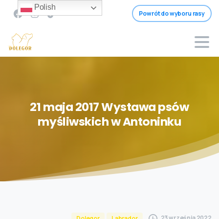
Polish
Powrót do wyboru rasy
21
maja
2017
Wystawa
psów
myśliwskich
w
Antoninku
23 września 2022
Dolegor
Labrador