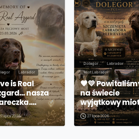
Dolegor
Labrador
legor
Labrador
Miot Labrador
ve is Real
🖤💛 Powitaliśm
zgard… nasza
na świecie
iareczka.…
wyjątkowy mio
27 lipca 2026
27 lipca 2026