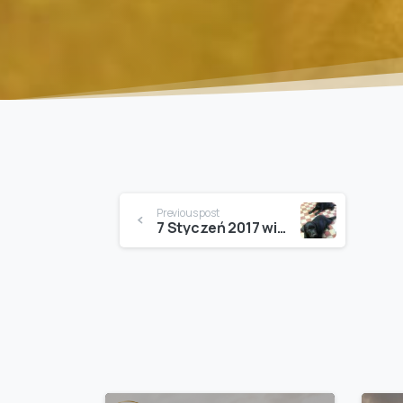
Continue
Previous post
7 Styczeń 2017 witamy w domu naszą Jelja Azgard La Doro Bella
Reading