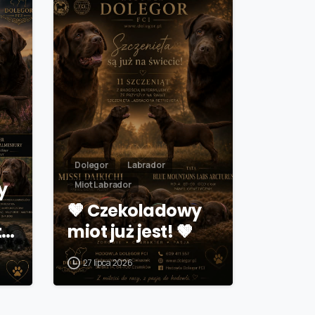
Dolegor
Labrador
y
Miot Labrador
🤎 Czekoladowy
t…
miot już jest! 🤎
27 lipca 2026