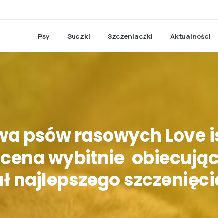
Psy
Suczki
Szczeniaczki
Aktualności
wa
psów
rasowych
Love
i
ocena
wybitnie
obiecują
uł
najlepszego
szczenięci