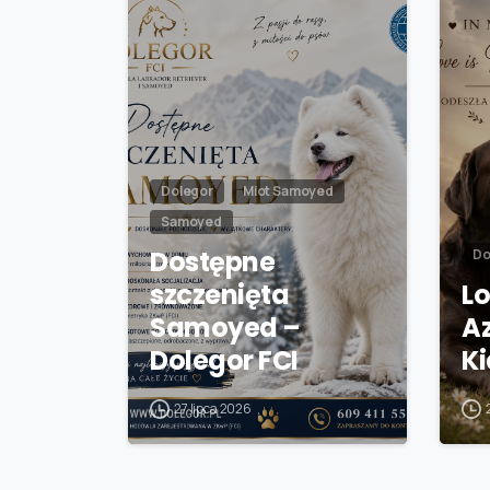
Dolegor
Miot Samoyed
Samoyed
Dostępne
Do
szczenięta
Lo
Samoyed –
A
Dolegor FCI
K
27 lipca 2026