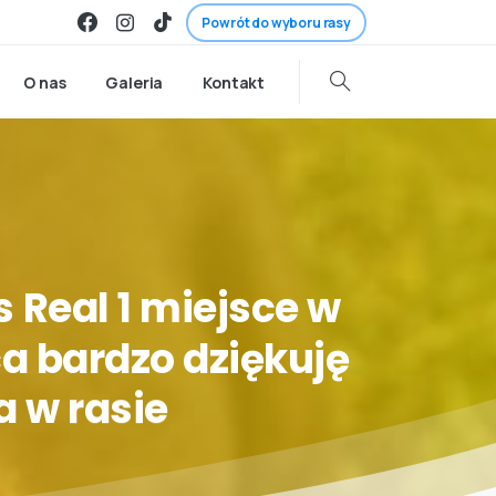
Powrót do wyboru rasy
O nas
Galeria
Kontakt
s
Real
1
miejsce
w
ca
bardzo
dziękuję
a
w
rasie