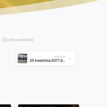
23 września 2022
Next post
25 kwietnia 2017 dwa dni zmagań na międzynarodowej wystawie psów rasowych w Opolu oraz krajowej wystawie psów rasowych w Opolu