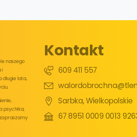
Kontakt
iele naszego
609 411 557
 i
długie lata,
walordobrochna@tlen
ciu.
Sarbka, Wielkopolskie
enie,
a psychika,
67 8951 0009 0013 926
e zapraszamy