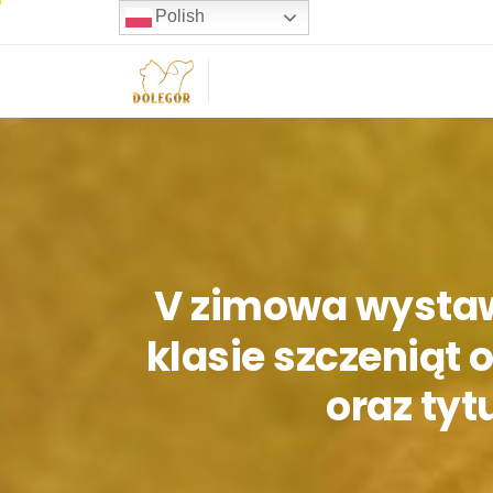
Polish
V
zimowa
wysta
klasie
szczeniąt
oraz
tyt