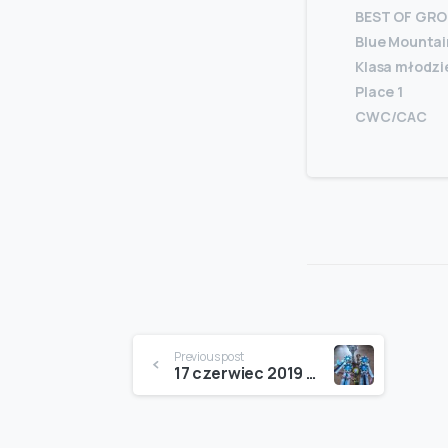
BEST OF GROU
Blue Mountai
Klasa młodzi
Place 1
CWC/CAC
Continue
Previous post
17 czerwiec 2019 51 Gorzowska krajowa wystawa Psów rasowych
Reading