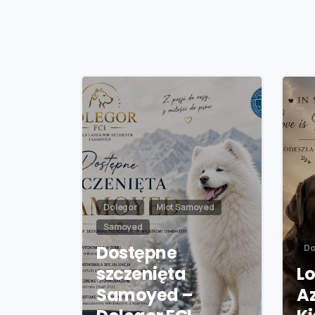
Dolegor
Miot Samoyed
Samoyed
Dostępne
Do
szczenięta
Lo
Samoyed –
A