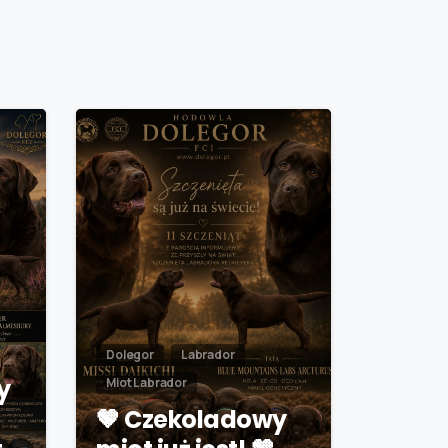
Dolegor
Labrador
y
Miot Labrador
🤎 Czekoladowy