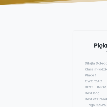
Pięk
Dilajla Doleg
Klasa młodzi
Place 1
CWC/CAC
BEST JUNIOR
Best Dog
Best of Breed
Judge Oльга