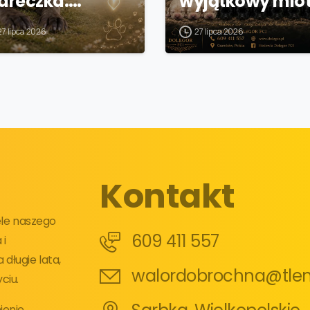
iareczka.…
wyjątkowy mio
27 lipca 2026
27 lipca 2026
Kontakt
iele naszego
609 411 557
 i
długie lata,
walordobrochna@tlen
ciu.
enie,