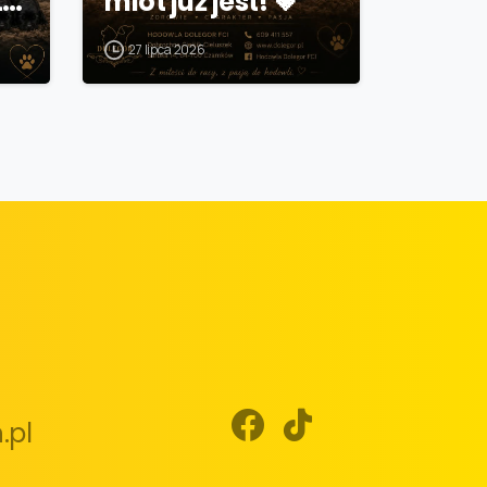
t…
miot już jest! 🤎
27 lipca 2026
.pl