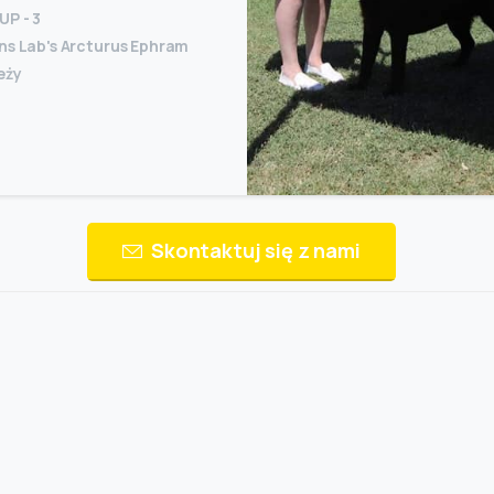
P - 3
ns Lab's Arcturus Ephram
eży
Skontaktuj się z nami