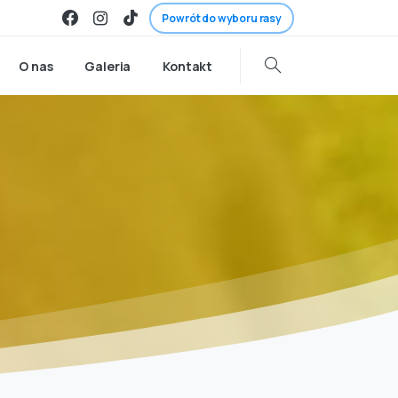
Powrót do wyboru rasy
O nas
Galeria
Kontakt
9