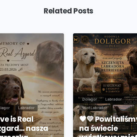
Related Posts
Dolegor
Labrador
legor
Labrador
Miot Labrador
ve is Real
🖤💛 Powitaliśm
zgard… nasza
na świecie