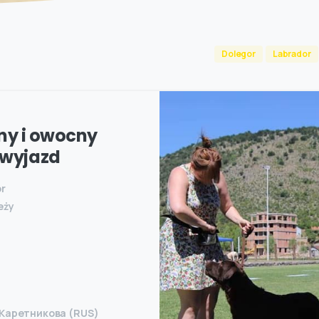
Dolegor
Labrador
ny i owocny
wyjazd
or
eży
 Kаретникова (RUS)