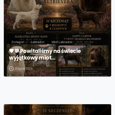
Dolegor
Labrador
Miot Labrador
🖤💛 Powitaliśmy na świecie
wyjątkowy miot…
27 lipca 2026