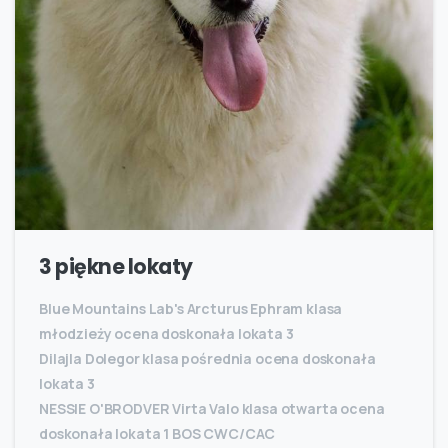
3 piękne lokaty
Blue Mountains Lab's Arcturus Ephram klasa
młodzieży ocena doskonała lokata 3
Dilajla Dolegor klasa pośrednia ocena doskonała
lokata 3
NESSIE O'BRODVER Virta Valo klasa otwarta ocena
doskonała lokata 1 BOS CWC/CAC