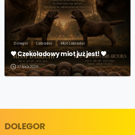
Dolegor
Labrador
Miot Labrador
🤎 Czekoladowy miot już jest! 🤎
27 lipca 2026
DOLEGOR