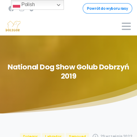
Polish
Powrót do wyboru rasy
National
Dog
Show
Golub
Dobrzyń
2019
29 września 2022
Dolegor
Labrador
Samoyed