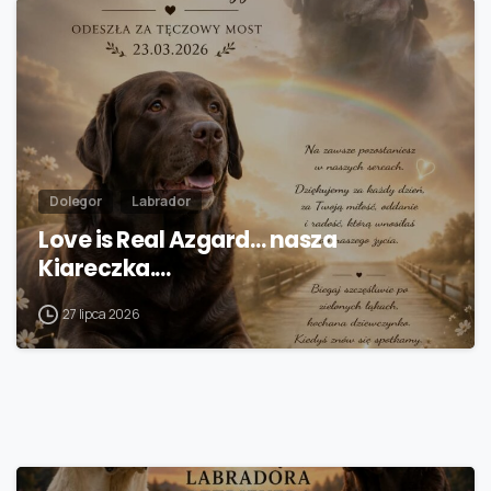
Dolegor
Labrador
Love is Real Azgard… nasza
Kiareczka.…
27 lipca 2026