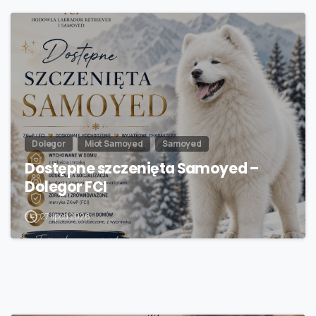
Dolegor
Miot Samoyed
Samoyed
Dostępne szczenięta Samoyed –
Dolegor FCI
27 lipca 2026