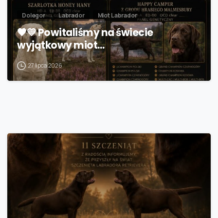
Dolegor
Labrador
Miot Labrador
🖤💛 Powitaliśmy na świecie
wyjątkowy miot…
27 lipca 2026