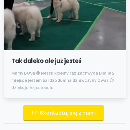
Tak daleko ale już jesteś
Mamy BOSa 😀 Nesssi kolejny raz zachwyca Dilajla 2
miejsce jestem bardzo dumna dziewczyny z was 🙂
dziękuje że jesteście
Skontaktuj się z nami