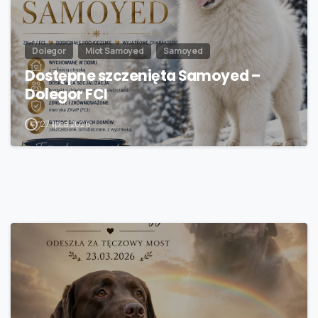
Dolegor
Miot Samoyed
Samoyed
Dostępne szczenięta Samoyed –
Dolegor FCI
27 lipca 2026