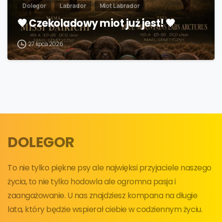
Dolegor
Labrador
Miot Labrador
🤎 Czekoladowy miot już jest! 🤎
27 lipca 2026
DOLEGOR
To nie tylko piękne psy ale najwięksi przyjaciele naszego
życia, to nie tylko hodowla ale ogromna pasja i
zaangażowanie. U nas znajdziesz kompana na długie
lata, który będzie wspierał ciebie w codziennym życiu.