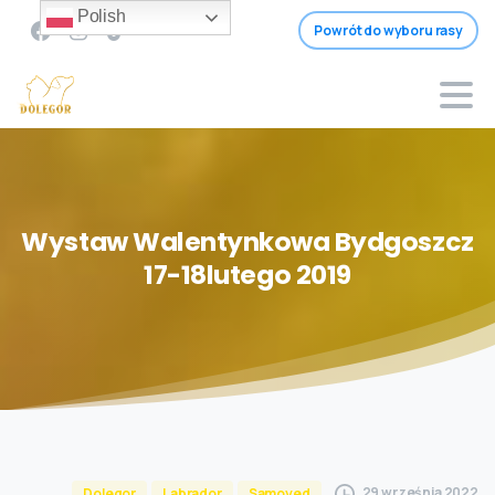
Polish
Powrót do wyboru rasy
Wystaw
Walentynkowa
Bydgoszcz
17-18lutego
2019
29 września 2022
Dolegor
Labrador
Samoyed