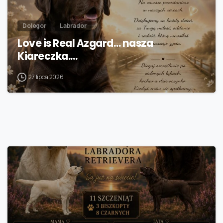
Dolegor
Labrador
Love is Real Azgard… nasza
Kiareczka.…
27 lipca 2026