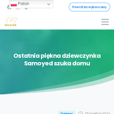
Polish
Powrót do wyboru rasy
Ostatnia
piękna
dziewczynka
Samoyed
szuka
domu
29 kwietnia 2024
Dolegor