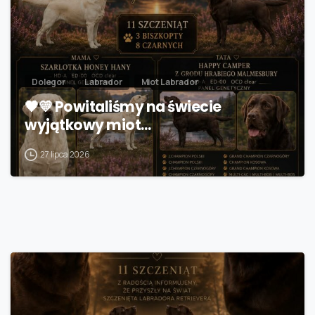
Dolegor
Labrador
Miot Labrador
🖤💛 Powitaliśmy na świecie
wyjątkowy miot…
27 lipca 2026