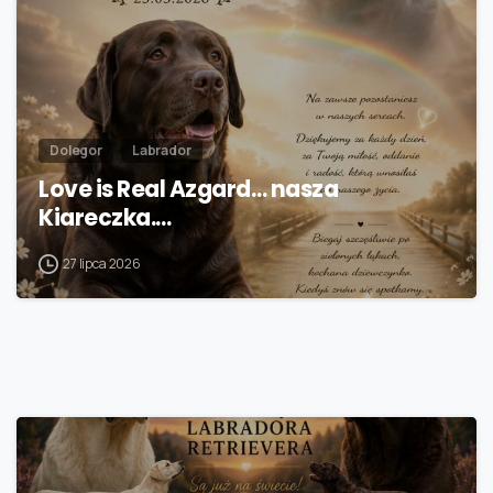
Dolegor
Labrador
Love is Real Azgard… nasza
Kiareczka.…
27 lipca 2026