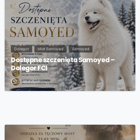
Dolegor
Miot Samoyed
Samoyed
Dostępne szczenięta Samoyed –
Dolegor FCI
27 lipca 2026