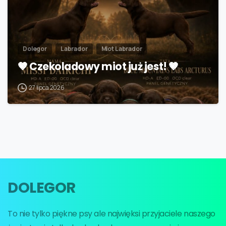
Dolegor
Labrador
Miot Labrador
🤎 Czekoladowy miot już jest! 🤎
27 lipca 2026
DOLEGOR
To nie tylko piękne psy ale najwięksi przyjaciele naszego