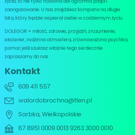
życia, to nie tylko hodowla ale ogromna pasja i
zaangażowanie. U nas znajdziesz kompana na długie
lata, który będzie wspierał ciebie w codziennym życiu.
DOLEGOR = miłość, zdrowie, przyjaźń, zrozumienie,
eksterier, rodzinna atmosfera, zrównoważona psychika,
pomoc jeśli szukasz właśnie tego serdecznie
zapraszamy do nas
Kontakt
609 411 557
walordobrochna@tlen.pl
Sarbka, Wielkopolskie
67 8951 0009 0013 9263 3000 0010