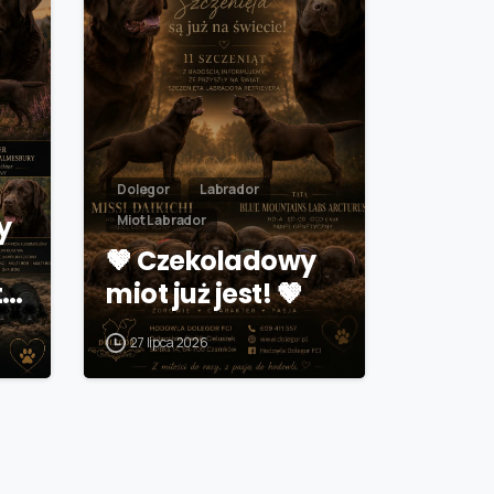
Dolegor
Labrador
y
Miot Labrador
🤎 Czekoladowy
t…
miot już jest! 🤎
27 lipca 2026