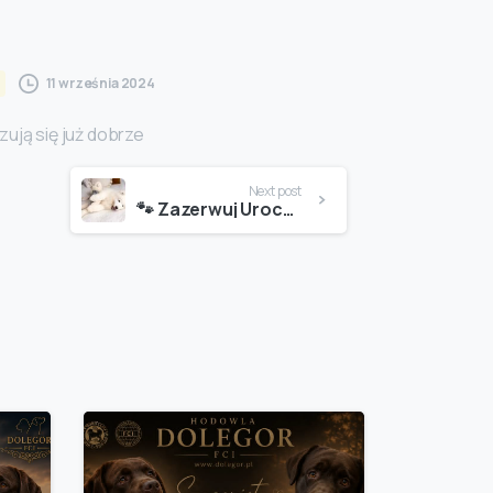
11 września 2024
ują się już dobrze
Next post
🐾 Zazerwuj Urocze Szczenięta Samoyeda Już Teraz! 🐾