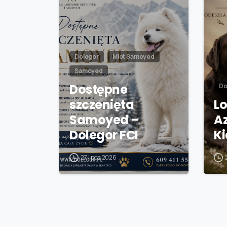
Dolegor
Miot Samoyed
Samoyed
Dostępne
Do
szczenięta
Lo
Samoyed –
A
Dolegor FCI
K
27 lipca 2026