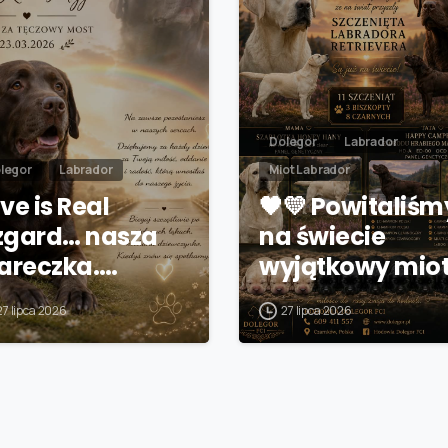
Dolegor
Labrador
legor
Labrador
Miot Labrador
ve is Real
🖤💛 Powitaliśm
zgard… nasza
na świecie
iareczka.…
wyjątkowy mio
27 lipca 2026
27 lipca 2026