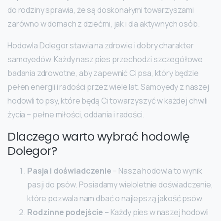
do rodziny sprawia, że są doskonałymi towarzyszami
zarówno w domach z dziećmi, jak i dla aktywnych osób.
Hodowla Dolegor stawia na zdrowie i dobry charakter
samoyedów. Każdy nasz pies przechodzi szczegółowe
badania zdrowotne, aby zapewnić Ci psa, który będzie
pełen energii i radości przez wiele lat. Samoyedy z naszej
hodowli to psy, które będą Ci towarzyszyć w każdej chwili
życia – pełne miłości, oddania i radości.
Dlaczego warto wybrać hodowlę
Dolegor?
Pasja i doświadczenie
– Nasza hodowla to wynik
pasji do psów. Posiadamy wieloletnie doświadczenie,
które pozwala nam dbać o najlepszą jakość psów.
Rodzinne podejście
– Każdy pies w naszej hodowli