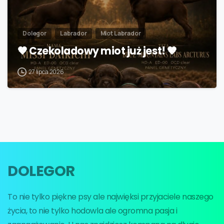
Dolegor
Labrador
Miot Labrador
🤎 Czekoladowy miot już jest! 🤎
27 lipca 2026
DOLEGOR
To nie tylko piękne psy ale najwięksi przyjaciele naszego
życia, to nie tylko hodowla ale ogromna pasja i