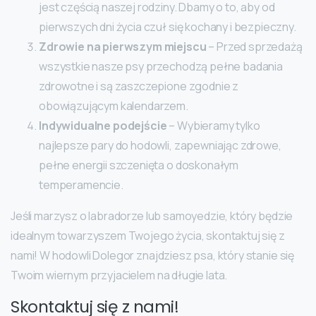
jest częścią naszej rodziny. Dbamy o to, aby od
pierwszych dni życia czuł się kochany i bezpieczny.
Zdrowie na pierwszym miejscu
– Przed sprzedażą
wszystkie nasze psy przechodzą pełne badania
zdrowotne i są zaszczepione zgodnie z
obowiązującym kalendarzem.
Indywidualne podejście
– Wybieramy tylko
najlepsze pary do hodowli, zapewniając zdrowe,
pełne energii szczenięta o doskonałym
temperamencie.
Jeśli marzysz o labradorze lub samoyedzie, który będzie
idealnym towarzyszem Twojego życia, skontaktuj się z
nami! W hodowli Dolegor znajdziesz psa, który stanie się
Twoim wiernym przyjacielem na długie lata.
Skontaktuj się z nami!