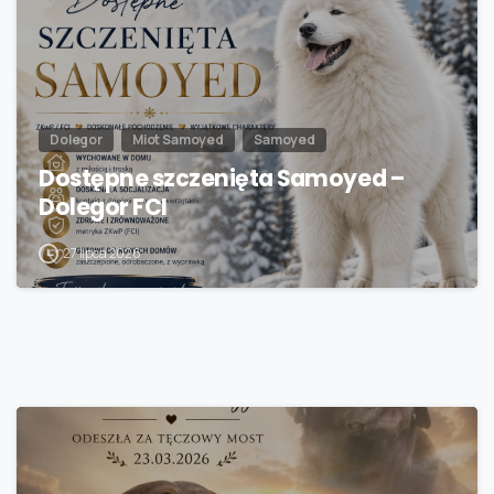
Dolegor
Miot Samoyed
Samoyed
Dostępne szczenięta Samoyed –
Dolegor FCI
27 lipca 2026