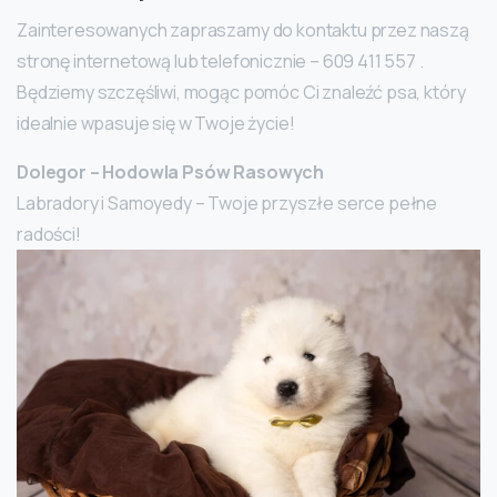
Zainteresowanych zapraszamy do kontaktu przez naszą
stronę internetową lub telefonicznie – 609 411 557 .
Będziemy szczęśliwi, mogąc pomóc Ci znaleźć psa, który
idealnie wpasuje się w Twoje życie!
Dolegor – Hodowla Psów Rasowych
Labradory i Samoyedy – Twoje przyszłe serce pełne
radości!