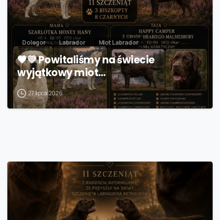
Dolegor
Labrador
Miot Labrador
🖤💛 Powitaliśmy na świecie
wyjątkowy miot…
27 lipca 2026