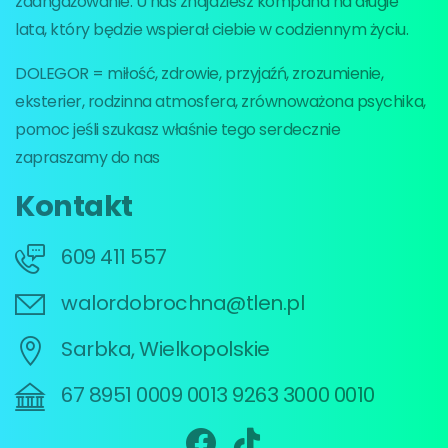
zaangażowanie. U nas znajdziesz kompana na długie
lata, który będzie wspierał ciebie w codziennym życiu.
DOLEGOR = miłość, zdrowie, przyjaźń, zrozumienie,
eksterier, rodzinna atmosfera, zrównoważona psychika,
pomoc jeśli szukasz właśnie tego serdecznie
zapraszamy do nas
Kontakt
609 411 557
walordobrochna@tlen.pl
Sarbka, Wielkopolskie
67 8951 0009 0013 9263 3000 0010