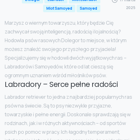
2025
Miot Samoyed
Samoyed
Marzysz o wiernym towarzyszu, który będzie Cię
zachwycał swoją inteligencją, radością i lojalnością?
Hodowla psów rasowych Dolegor to miejsce, w którym
możesz znaleźć swojego przyszłego przyjaciela!
Specjalizujemy się w hodowli dwóch wyjątkowych ras –
Labradorów i Samoyedów, które od lat cieszą się
ogromnym uznaniem wśród miłośników psów.
Labradory – Serce pełne radości
Labrador retriever to jedna z najbardziej popularnych ras
psów na świecie. Są to psy niezwykle przyjazne,
towarzyskie i pełne energii. Doskonale sprawdzają się w
rodzinach, jak i w różnych aktywnościach – od sportów
psich po pomoc w pracy. Ich łagodny temperament,