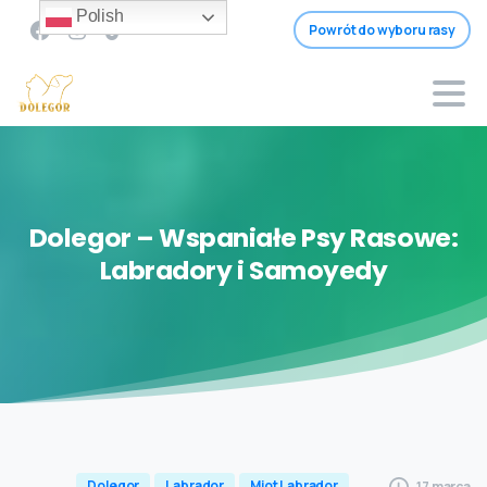
Polish
Powrót do wyboru rasy
Dolegor
–
Wspaniałe
Psy
Rasowe:
Labradory
i
Samoyedy
Dolegor
Labrador
Miot Labrador
17 marca