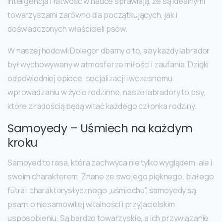
inteligencja i łatwość w nauce sprawiają, że są idealnymi
towarzyszami zarówno dla początkujących, jak i
doświadczonych właścicieli psów.
W naszej hodowli Dolegor dbamy o to, aby każdy labrador
był wychowywany w atmosferze miłości i zaufania. Dzięki
odpowiedniej opiece, socjalizacji i wczesnemu
wprowadzaniu w życie rodzinne, nasze labradory to psy,
które z radością będą witać każdego członka rodziny.
Samoyedy – Uśmiech na każdym
kroku
Samoyed to rasa, która zachwyca nie tylko wyglądem, ale i
swoim charakterem. Znane ze swojego pięknego, białego
futra i charakterystycznego „uśmiechu”, samoyedy są
psami o niesamowitej witalności i przyjacielskim
usposobieniu. Są bardzo towarzyskie, a ich przywiązanie