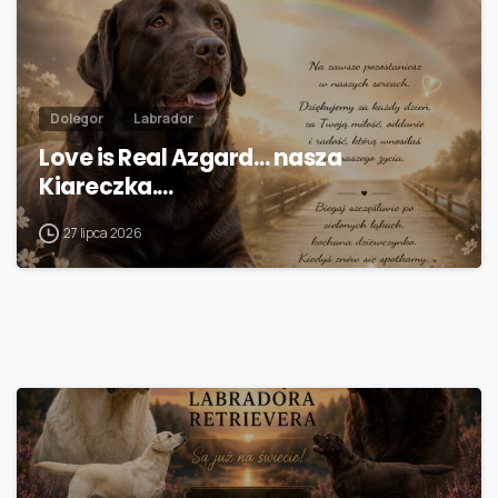
Dolegor
Labrador
Love is Real Azgard… nasza
Kiareczka.…
27 lipca 2026