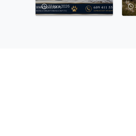
27 lipca 2026
DOLEGOR
To nie tylko piękne psy ale najwięksi przyjac
życia, to nie tylko hodowla ale ogromna pasja
zaangażowanie. U nas znajdziesz kompana na 
który będzie wspierał ciebie w codziennym ży
DOLEGOR = miłość, zdrowie, przyjaźń, zrozumi