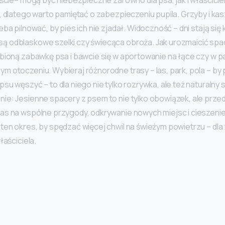
, dlatego warto pamiętać o zabezpieczeniu pupila. Grzyby i ka
ba pilnować, by pies ich nie zjadał. Widoczność – dni stają się
 odblaskowe szelki czy świecąca obroża. Jak urozmaicić spac
ubioną zabawkę psa i bawcie się w aportowanie na łące czy w p
 otoczeniu. Wybieraj różnorodne trasy – las, park, pola – by pi
su węszyć – to dla niego nie tylko rozrywka, ale też naturaln
ie: Jesienne spacery z psem to nie tylko obowiązek, ale prze
as na wspólne przygody, odkrywanie nowych miejsc i cieszenie 
en okres, by spędzać więcej chwil na świeżym powietrzu – dla z
łaściciela.