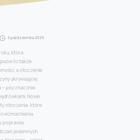
5 października 2025
roku, która
 psów to także
wności, a otoczenie
zyny ukrywającej
a – psy znacznie
i wędrówkami. Nowe
ty otoczenia, które
do wzmacniania
zu poprawia
dczas jesiennych
a. Kleszcze – wciąż