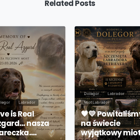
Related Posts
Dolegor
Labrador
legor
Labrador
Miot Labrador
ve is Real
🖤💛 Powitaliśm
zgard… nasza
na świecie
iareczka.…
wyjątkowy mio