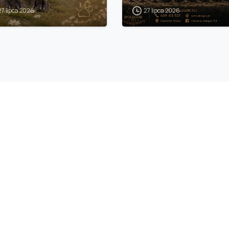
27 lipca 2026
27 lipca 2026
Kontakt
iele naszego
609 411 557
 i
długie lata,
walordobrochna@tlen
ciu.
Sarbka, Wielkopolskie
enie,