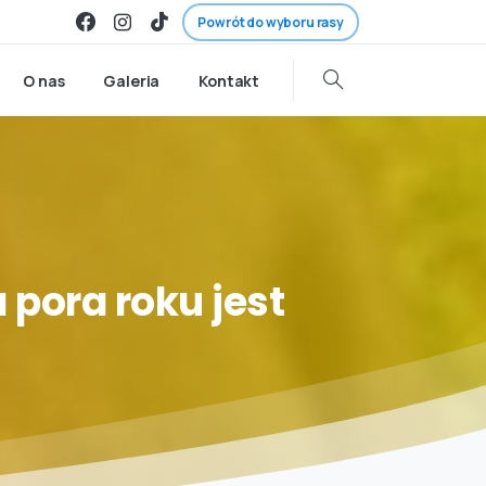
Powrót do wyboru rasy
O nas
Galeria
Kontakt
a
pora
roku
jest