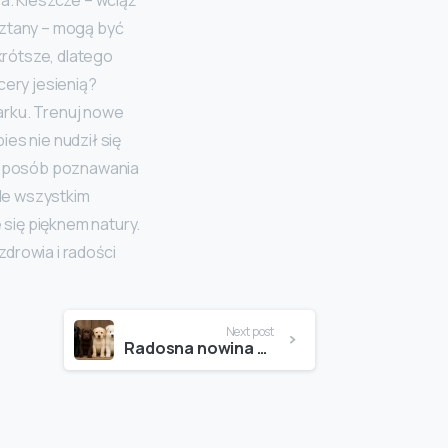
sztany – mogą być
 krótsze, dlatego
ery jesienią?
arku. Trenuj nowe
es nie nudził się
y sposób poznawania
de wszystkim
się pięknem natury.
drowia i radości
Next post
Radosna nowina z naszej hodowli!