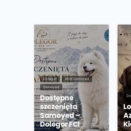
Dolegor
Miot Samoyed
Samoyed
Dostępne
Do
szczenięta
Lo
Samoyed –
A
Dolegor FCI
K