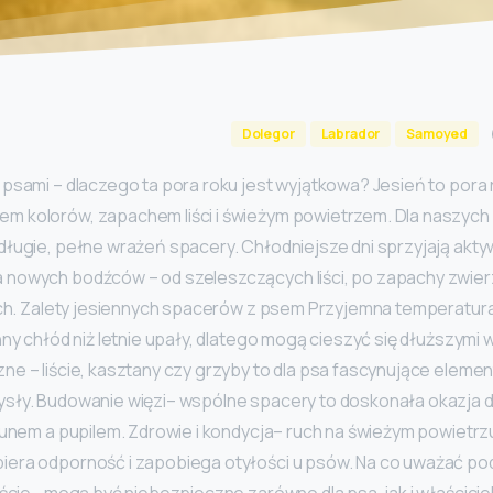
Dolegor
Labrador
Samoyed
psami – dlaczego ta pora roku jest wyjątkowa? Jesień to pora 
 kolorów, zapachem liści i świeżym powietrzem. Dla naszych
ługie, pełne wrażeń spacery. Chłodniejsze dni sprzyjają akty
nowych bodźców – od szeleszczących liści, po zapachy zwier
kach. Zalety jesiennych spacerów z psem Przyjemna temperatur
nny chłód niż letnie upały, dlatego mogą cieszyć się dłuższym
e – liście, kasztany czy grzyby to dla psa fascynujące elemen
sły. Budowanie więzi– wspólne spacery to doskonała okazja 
kunem a pupilem. Zdrowie i kondycja– ruch na świeżym powietr
era odporność i zapobiega otyłości u psów. Na co uważać po
iście– mogą być niebezpieczne zarówno dla psa, jak i właściciel