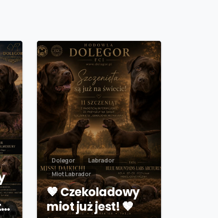
Dolegor
Labrador
y
Miot Labrador
🤎 Czekoladowy
t…
miot już jest! 🤎