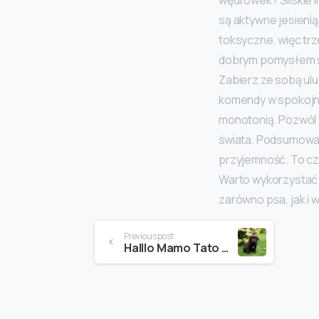
są aktywne jesienią
toksyczne, więc trze
dobrym pomysłem są
Zabierz ze sobą ul
komendy w spokojnym
monotonią. Pozwól p
świata. Podsumowan
przyjemność. To cz
Warto wykorzystać t
zarówno psa, jak i w
Continue
Previous post
Halllo Mamo Tato jeszcze ja …. wypatruje swojego domu
Reading