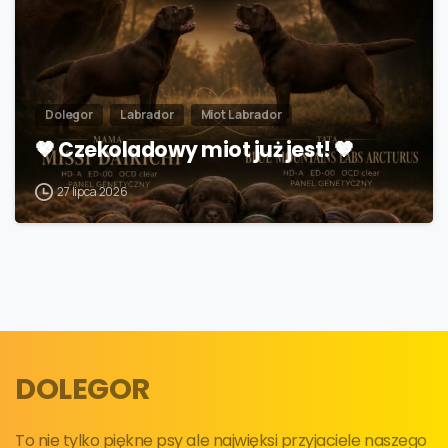
Dolegor
Labrador
Miot Labrador
🤎 Czekoladowy miot już jest! 🤎
27 lipca 2026
DOLEGOR
To nie tylko piękne psy ale najwięksi przyjaciele naszego