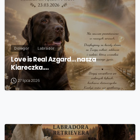
Dolegor
Labrador
Love is Real Azgard… nasza
Kiareczka.…
27 lipca 2026