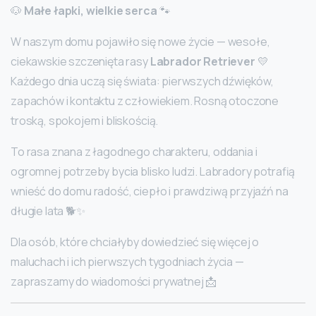
🐶
Małe łapki, wielkie serca
🐾
W naszym domu pojawiło się nowe życie — wesołe,
ciekawskie szczenięta rasy
Labrador Retriever
💛
Każdego dnia uczą się świata: pierwszych dźwięków,
zapachów i kontaktu z człowiekiem. Rosną otoczone
troską, spokojem i bliskością.
To rasa znana z łagodnego charakteru, oddania i
ogromnej potrzeby bycia blisko ludzi. Labradory potrafią
wnieść do domu radość, ciepło i prawdziwą przyjaźń na
długie lata 🐕✨
Dla osób, które chciałyby dowiedzieć się więcej o
maluchach i ich pierwszych tygodniach życia —
zapraszamy do wiadomości prywatnej 📩