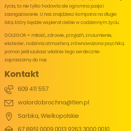
życia, to nie tylko hodowla ale ogromna pasja i
zaangażowanie. U nas znajdziesz kompana na długie
lata, który będzie wspierał ciebie w codziennym życiu.
DOLEGOR = miłość, zdrowie, przyjaźń, zrozumienie,
eksterier, rodzinna atmosfera, zrównoważona psychika,
pomoc jeśli szukasz właśnie tego serdecznie
zapraszamy do nas
Kontakt
609 411 557
walordobrochna@tlen.pl
Sarbka, Wielkopolskie
67 8951 0009 0013 9263 3000 0010