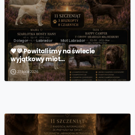
Dolegor
Labrador
Miot Labrador
🖤💛 Powitaliśmy na świecie
wyjątkowy miot…
27 lipca 2026