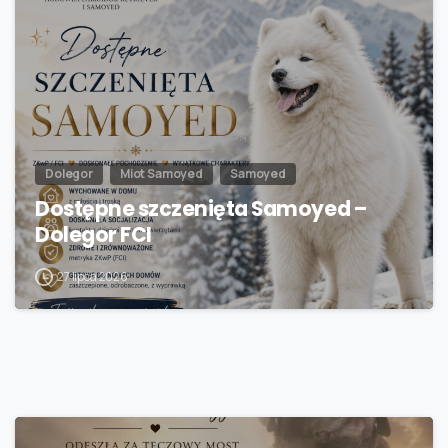
Dolegor
Miot Samoyed
Samoyed
Dostępne szczenięta Samoyed –
Dolegor FCI
27 lipca 2026