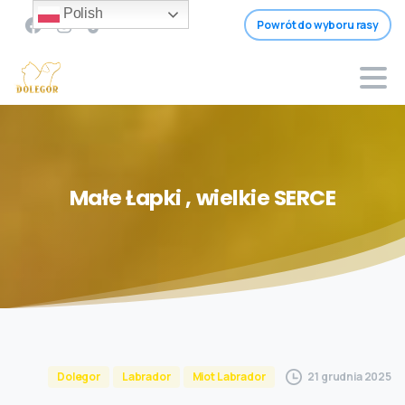
Polish
Powrót do wyboru rasy
Małe
Łapki
,
wielkie
SERCE
21 grudnia 2025
Dolegor
Labrador
Miot Labrador