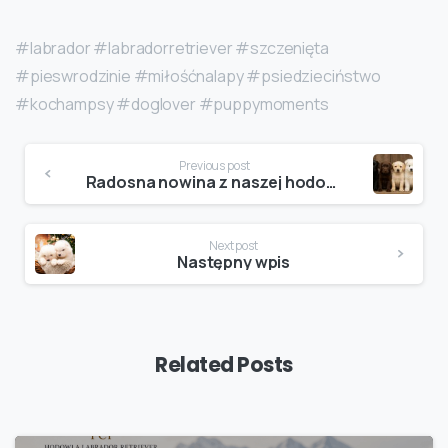
#labrador #labradorretriever #szczenięta
#pieswrodzinie #miłośćnalapy #psiedzieciństwo
#kochampsy #doglover #puppymoments
Continue
Previous post
Reading
Radosna nowina z naszej hodowli!
Next post
Następny wpis
Related Posts