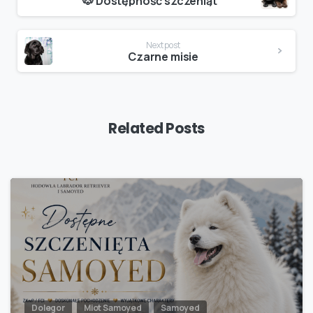
Reading
🐶 Dostępność szczeniąt
Next post
Czarne misie
Related Posts
Dolegor
Miot Samoyed
Samoyed