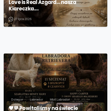
Love is Real Azgard… nasza
Kiareczka.…
27 lipca 2026
Dolegor
Labrador
Miot Labrador
🖤💛 Powitaliśmy na świecie