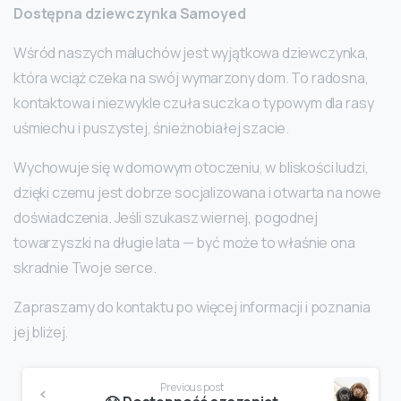
Dostępna dziewczynka Samoyed
Wśród naszych maluchów jest wyjątkowa dziewczynka,
która wciąż czeka na swój wymarzony dom. To radosna,
kontaktowa i niezwykle czuła suczka o typowym dla rasy
uśmiechu i puszystej, śnieżnobiałej szacie.
Wychowuje się w domowym otoczeniu, w bliskości ludzi,
dzięki czemu jest dobrze socjalizowana i otwarta na nowe
doświadczenia. Jeśli szukasz wiernej, pogodnej
towarzyszki na długie lata — być może to właśnie ona
skradnie Twoje serce.
Zapraszamy do kontaktu po więcej informacji i poznania
jej bliżej.
Continue
Previous post