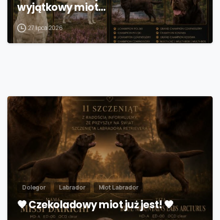
wyjątkowy miot…
27 lipca 2026
Dolegor
Labrador
Miot Labrador
🤎 Czekoladowy miot już jest! 🤎