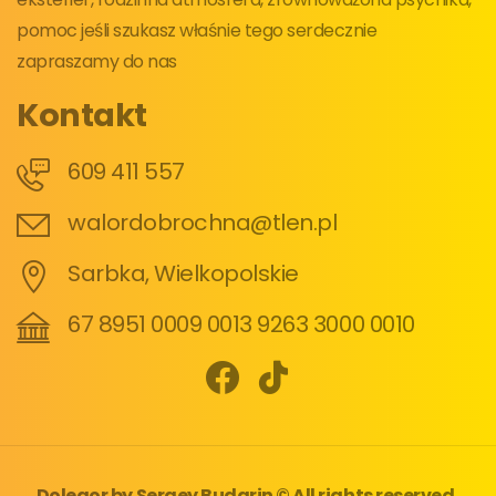
pomoc jeśli szukasz właśnie tego serdecznie
zapraszamy do nas
Kontakt
609 411 557
walordobrochna@tlen.pl
Sarbka, Wielkopolskie
67 8951 0009 0013 9263 3000 0010
Dolegor
by
Sergey Budarin
© All rights reserved