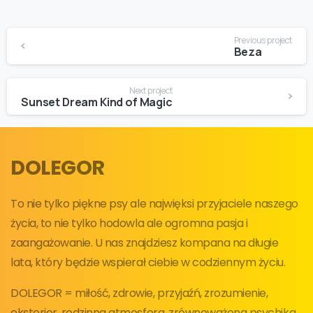
Continue
Previous project
Reading
Beza
Next project
Sunset Dream Kind of Magic
DOLEGOR
To nie tylko piękne psy ale najwięksi przyjaciele naszego
życia, to nie tylko hodowla ale ogromna pasja i
zaangażowanie. U nas znajdziesz kompana na długie
lata, który będzie wspierał ciebie w codziennym życiu.
DOLEGOR = miłość, zdrowie, przyjaźń, zrozumienie,
eksterier, rodzinna atmosfera, zrównoważona psychika,