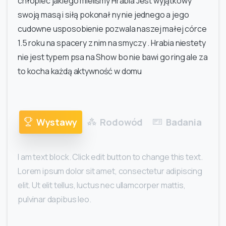
chłopiec jakiego mieliśmy Hrabia Jest wyjątkowy
swoją masą i siłą pokonał ny nie jednego a jego
cudowne usposobienie pozwala naszej małej córce
1.5 roku na spacery z nim na smyczy . Hrabia niestety
nie jest typem psa na Show bo nie bawi go ring ale za
to kocha każdą aktywność w domu
Wystawy
Rodowód
Badania
I am text block. Click edit button to change this text.
Lorem ipsum dolor sit amet, consectetur adipiscing
elit. Ut elit tellus, luctus nec ullamcorper mattis,
pulvinar dapibus leo.