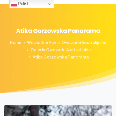
Polish
Atika
Gorzowska
Panorama
Home
Wszystkie Psy
Owczarki Australijskie
Galeria Owczarki Australijskie
Atika Gorzowska Panorama