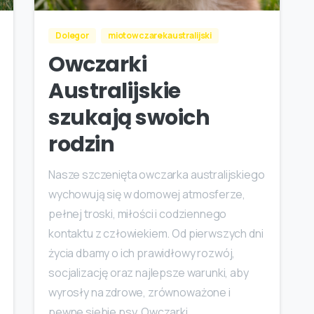
Dolegor
miotowczarekaustralijski
Owczarki
Australijskie
szukają swoich
rodzin
Nasze szczenięta owczarka australijskiego
wychowują się w domowej atmosferze,
pełnej troski, miłości i codziennego
kontaktu z człowiekiem. Od pierwszych dni
życia dbamy o ich prawidłowy rozwój,
socjalizację oraz najlepsze warunki, aby
wyrosły na zdrowe, zrównoważone i
pewne siebie psy. Owczarki...