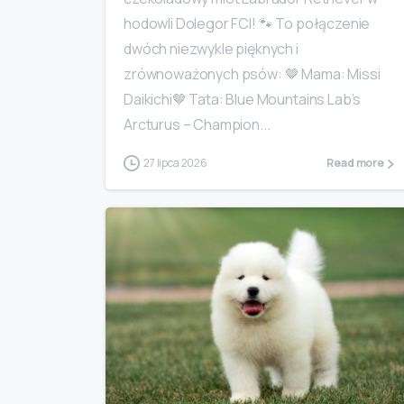
hodowli Dolegor FCI! 🐾 To połączenie
dwóch niezwykle pięknych i
zrównoważonych psów: 🤎 Mama: Missi
Daikichi🤎 Tata: Blue Mountains Lab’s
Arcturus – Champion...
27 lipca 2026
Read more