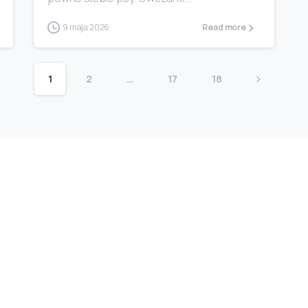
9 maja 2026
Read more
1
2
…
17
18
Kontakt
iele naszego
609 411 557
 i
długie lata,
walordobrochna@tlen
ciu.