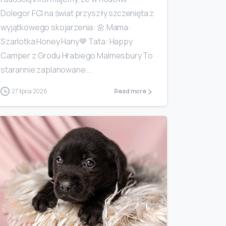
Dolegor FCI na świat przyszły szczenięta z
wyjątkowego skojarzenia: 🌼 Mama:
Szarlotka Honey Hany🤎 Tata: Happy
Camper z Grodu Hrabiego Malmesbury To
starannie zaplanowane...
27 lipca 2026
Read more