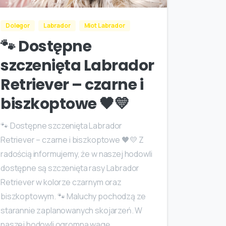
Dolegor
Labrador
Miot Labrador
🐾 Dostępne
szczenięta Labrador
Retriever – czarne i
biszkoptowe 🖤💛
🐾 Dostępne szczenięta Labrador
Retriever – czarne i biszkoptowe 🖤💛 Z
radością informujemy, że w naszej hodowli
dostępne są szczenięta rasy Labrador
Retriever w kolorze czarnym oraz
biszkoptowym. 🐾 Maluchy pochodzą ze
starannie zaplanowanych skojarzeń. W
naszej hodowli ogromną wagę...