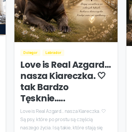
Dolegor
Labrador
Love is Real Azgard…
nasza Kiareczka. 🤍
tak Bardzo
Tęsknie…..
Love is Real Azgard… nasza Kiareczka. 🤍
Są psy, które po prostu są częścią
naszego życia. I są takie, które stają się