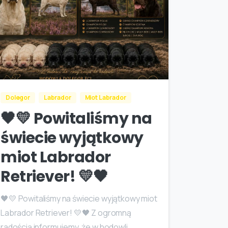
Dolegor
Labrador
Miot Labrador
🖤💛 Powitaliśmy na
świecie wyjątkowy
miot Labrador
Retriever! 💛🖤
🖤💛 Powitaliśmy na świecie wyjątkowy miot
Labrador Retriever! 💛🖤 Z ogromną
radością informujemy, że w hodowli