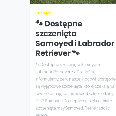
Dolegor
🐾 Dostępne
szczenięta
Samoyed i Labrador
Retriever 🐾
🐾 Dostępne szczenięta Samoyed i
Labrador Retriever 🐾 Z radością
informujemy, że w naszej hodowli dostępne
są wyjątkowe szczenięta, które czekają na
swoje kochające i odpowiedzialne rodziny.
🤍 🤍 Samoyed Dostępne są piękne, białe
szczenięta rasy Samoyed. Pełne radości,
energii...