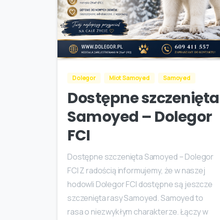
Dolegor
Miot Samoyed
Samoyed
Dostępne szczenięta
Samoyed – Dolegor
FCI
Dostępne szczenięta Samoyed – Dolegor
FCI Z radością informujemy, że w naszej
hodowli Dolegor FCI dostępne są jeszcze
szczenięta rasy Samoyed. Samoyed to
rasa o niezwykłym charakterze. Łączy w