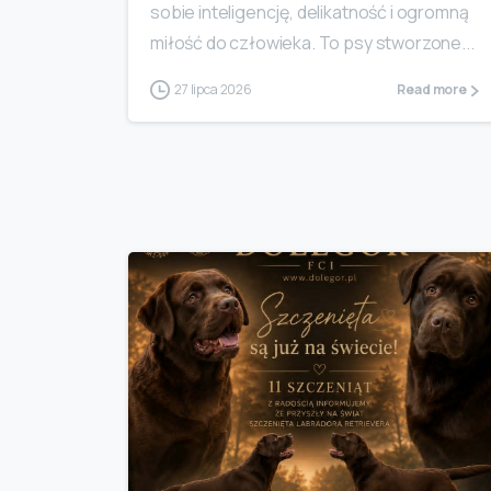
sobie inteligencję, delikatność i ogromną
miłość do człowieka. To psy stworzone...
27 lipca 2026
Read more