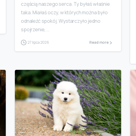
częścią naszego serca. Ty byłaś właśnie
taka. Miałaś oczy, w których można było
odnaleźć spokój. Wystarczyło jedno
spojrzenie,...
27 lipca 2026
Read more