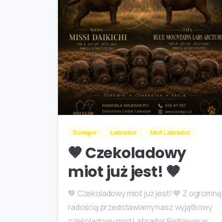
Dolegor
Labrador
Miot Labrador
🤎 Czekoladowy
miot już jest! 🤎
🤎 Czekoladowy miot już jest! 🤎 Z ogromną
radością przedstawiamy nasz wyjątkowy
czekoladowy miot Labrador Retriever w