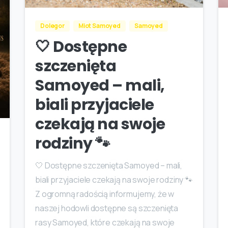
Dolegor
Miot Samoyed
Samoyed
🤍 Dostępne
szczenięta
Samoyed – mali,
biali przyjaciele
czekają na swoje
rodziny 🐾
🤍 Dostępne szczenięta Samoyed – mali,
biali przyjaciele czekają na swoje rodziny 🐾
Z ogromną radością informujemy, że w
naszej hodowli dostępne są szczenięta
rasy Samoyed, które czekają na swoje