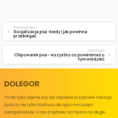
Continue
Previous project
Reading
Socjalizacja psa -kiedy i jak powinna
przebiegać
Next project
Chipowanie psa – wszystko co powinieneś o
tym wiedzieć
DOLEGOR
To nie tylko piękne psy ale najwięksi przyjaciele naszego
życia, to nie tylko hodowla ale ogromna pasja i
zaangażowanie. U nas znajdziesz kompana na długie