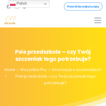
Polish
Powrót do wyboru rasy
Psie
przedszkole
–
czy
Twój
szczeniak
tego
potrzebuje?
Home
Wszystkie Psy
Informacje o szczeniakach
Psie przedszkole – czy Twój szczeniak tego
potrzebuje?