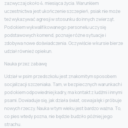
zazwyczaj około 4. miesiąca życia. Warunkiem
uczestnictwa jest ukończenie szczepień, psiak nie może
też wykazywać agresji w stosunku do innych zwierząt.
Pod okiem wykwalifikowanego personelu uczy się
podstawowych komend, poznaje różne sytuacje i
zdobywa nowe doświadczenia. Oczywiście w kursie bierze
udział również opiekun.
Nauka przez zabawę
Udział w psim przedszkolu jest znakomitym sposobem
socjalizacji szczeniaka. Tam, w bezpiecznych warunkach i
pod okiem odpowiedniej kadry, ma kontakt z ludźmi i innymi
psami. Dowiaduje się, jak działa świat, oswaja lęk i próbuje
nowych rzeczy. Nauka w tym wieku jest bardzo ważna. To,
co pies wtedy pozna, nie będzie budziło później jego
strachu.