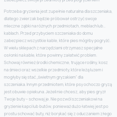
Potrzeba gryzienia jest zupełnie naturalna dla szczeniaka,
dlatego zwierzak będzie próbował ostrzyć swoje
mleczne ząbki na różnych przedmiotach, meblach lub…
kablach. Przed przybyciem szczeniaka do domu
zabezpiecz wszystkie kable, które pies mógłby pogryźć.
W wielu sklepach z narzędziami otrzymasz specjalne
osłonki na kable, które powinny załatwić problem.
Schowaj również środki chemiczne, trujące rośliny, kosz
na śmieci oraz wszelkie przedmioty, które leżą luzem i
mogłyby się stać „świetnym gryzakiem” dla
szczeniaka. Innym przedmiotem, które psy ochoczo gryzą
jest obuwie opiekuna. Jeżeli nie chcesz, aby pies gryzł
Twoje buty – schowaj je. Nie pozwól szczeniakowi na
gryzienie kapci lub butów, ponieważ dużo łatwiej jest po
prostu schować buty, niż borykać się z oduczaniem złego