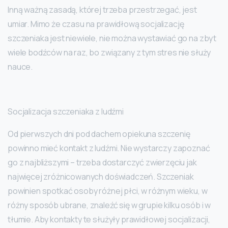
Inną ważną zasadą, której trzeba przestrzegać, jest
umiar. Mimo że czasu na prawidłową socjalizację
szczeniaka jest niewiele, nie można wystawiać go na zbyt
wiele bodźców na raz, bo związany z tym stres nie służy
nauce.
Socjalizacja szczeniaka z ludźmi
Od pierwszych dni pod dachem opiekuna szczenię
powinno mieć kontakt z ludźmi. Nie wystarczy zapoznać
go z najbliższymi – trzeba dostarczyć zwierzęciu jak
najwięcej zróżnicowanych doświadczeń. Szczeniak
powinien spotkać osoby różnej płci, w różnym wieku, w
różny sposób ubrane, znaleźć się w grupie kilku osób i w
tłumie. Aby kontakty te służyły prawidłowej socjalizacji,