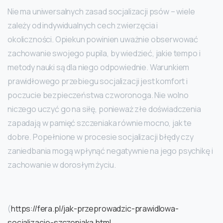
Nie ma uniwersalnych zasad socjalizacji psów – wiele
zależy od indywidualnych cech zwierzęcia i
okoliczności. Opiekun powinien uważnie obserwować
zachowanie swojego pupila, by wiedzieć, jakie tempo i
metody nauki są dla niego odpowiednie. Warunkiem
prawidłowego przebiegu socjalizacji jest komfort i
poczucie bezpieczeństwa czworonoga. Nie wolno
niczego uczyć go na siłę, ponieważ złe doświadczenia
zapadają w pamięć szczeniaka równie mocno, jak te
dobre. Popełnione w procesie socjalizacji błędy czy
zaniedbania mogą wpłynąć negatywnie na jego psychikę i
zachowanie w dorosłym życiu.
(
https://fera.pl/jak-przeprowadzic-prawidlowa-
socjalizacje-szczeniaka.html