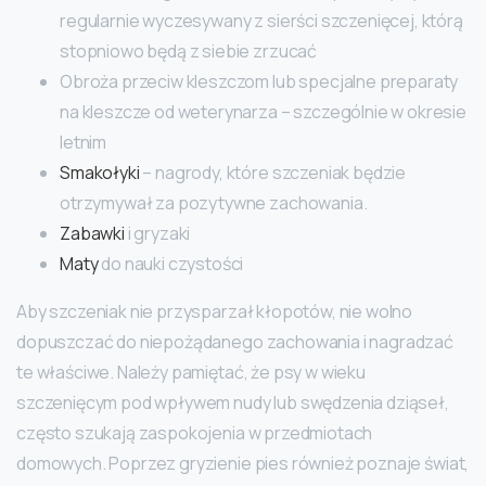
regularnie wyczesywany z sierści szczenięcej, którą
stopniowo będą z siebie zrzucać
Obroża przeciw kleszczom lub specjalne preparaty
na kleszcze od weterynarza – szczególnie w okresie
letnim
Smakołyki
– nagrody, które szczeniak będzie
otrzymywał za pozytywne zachowania.
Zabawki
i gryzaki
Maty
do nauki czystości
Aby szczeniak nie przysparzał kłopotów, nie wolno
dopuszczać do niepożądanego zachowania i nagradzać
te właściwe. Należy pamiętać, że psy w wieku
szczenięcym pod wpływem nudy lub swędzenia dziąseł,
często szukają zaspokojenia w przedmiotach
domowych. Poprzez gryzienie pies również poznaje świat,