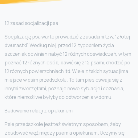
12 zasad socjalizacji psa
Socjalizację psa warto prowadzić z zasadami tzw. “złotej
dwunastki”. Według niej, przed 12. tygodniem życia
szczeniak powinien nabyć 12 różnych doświadczeń, w tym
poznać 12 różnych osób, bawić się z 12 psami, chodzić po
12 różnych powierzchniach itd. Wiele z takich sytuacji ma
miejsce w psim przedszkolu. To tam pies oswaja się z
innymi zwierzętami, poznaje nowe sytuacje i doznania,
które niemożliwe byłyby do odtworzenia w domu.
Budowanie relacji z opiekunem
Psie przedszkole jest też świetnym sposobem, żeby
zbudować więź między psem a opiekunem. Uczymy się