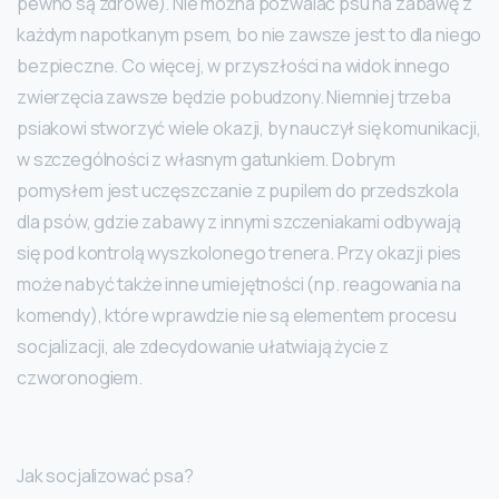
pewno są zdrowe). Nie można pozwalać psu na zabawę z
każdym napotkanym psem, bo nie zawsze jest to dla niego
bezpieczne. Co więcej, w przyszłości na widok innego
zwierzęcia zawsze będzie pobudzony. Niemniej trzeba
psiakowi stworzyć wiele okazji, by nauczył się komunikacji,
w szczególności z własnym gatunkiem. Dobrym
pomysłem jest uczęszczanie z pupilem do przedszkola
dla psów, gdzie zabawy z innymi szczeniakami odbywają
się pod kontrolą wyszkolonego trenera. Przy okazji pies
może nabyć także inne umiejętności (np. reagowania na
komendy), które wprawdzie nie są elementem procesu
socjalizacji, ale zdecydowanie ułatwiają życie z
czworonogiem.
Jak socjalizować psa?