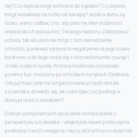
się? Czy będzie mógł wchodzić do sypialni? Czy będzie
mógł wskakiwać na łóżko lub kanapę? Jeżeli w domu są
dzieci, warto zadbać o to, aby pies nie miał możliwości
wejścia do ich pokoju bez Twojego nadzoru. Zabezpiecz
schody, tak aby pies nie mógł z nich samodzielnie
schodzić, ponieważ wpływa to negatywnie na jego stawy
biodrowe, a do tego może się z nich niefortunnie zsunąć i
zrobić sobie krzywdę. W miarę możliwości szczeniaki
powinny być znoszone po schodach na rękach Opiekuna.
Gdy już masz plan na zorganizowanie przestrzeni dla
szczeniaka, dowiedz się, jak zabezpieczyć podłogi w
domu przed szczeniakiem?
Dobrym pomysłem jest spojrzenie na mieszkanie z
perspektywy szczeniaka – uklęknij lub nawet połóż się na
podłodze i zwróć uwagę na rzeczy, których na co dzień nie