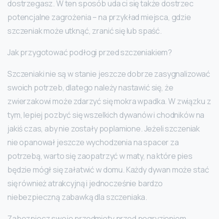
dostrzegasz. W ten sposób uda ci się także dostrzec
potencjalne zagrożenia – na przykład miejsca, gdzie
szczeniak może utknąć, zranić się lub spaść.
Jak przygotować podłogi przed szczeniakiem?
Szczeniaki nie są w stanie jeszcze dobrze zasygnalizować
swoich potrzeb, dlatego należy nastawić się, że
zwierzakowi może zdarzyć się mokra wpadka. W związku z
tym, lepiej pozbyć się wszelkich dywanów i chodników na
jakiś czas, aby nie zostały poplamione. Jeżeli szczeniak
nie opanował jeszcze wychodzenia na spacer za
potrzebą, warto się zaopatrzyć w maty, na które pies
będzie mógł się załatwić w domu. Każdy dywan może stać
się również atrakcyjną i jednocześnie bardzo
niebezpieczną zabawką dla szczeniaka.
Zabezpiecz swoje przedmioty przed pogryzieniem