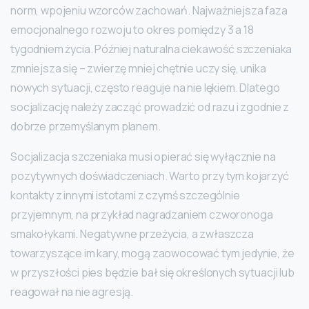
norm, wpojeniu wzorców zachowań. Najważniejsza faza
emocjonalnego rozwoju to okres pomiędzy 3 a 18
tygodniem życia. Później naturalna ciekawość szczeniaka
zmniejsza się – zwierzę mniej chętnie uczy się, unika
nowych sytuacji, często reaguje na nie lękiem. Dlatego
socjalizację należy zacząć prowadzić od razu i zgodnie z
dobrze przemyślanym planem.
Socjalizacja szczeniaka musi opierać się wyłącznie na
pozytywnych doświadczeniach. Warto przy tym kojarzyć
kontakty z innymi istotami z czymś szczególnie
przyjemnym, na przykład nagradzaniem czworonoga
smakołykami. Negatywne przeżycia, a zwłaszcza
towarzyszące im kary, mogą zaowocować tym jedynie, że
w przyszłości pies będzie bał się określonych sytuacji lub
reagował na nie agresją.