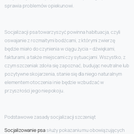
sprawia problemów opiekunowi.
Socjalizacji psa towarzyszyć powinna habituacja, czyli
oswajanie z rozmaitymi bodźcami, z którymi zwierzę
będzie miało do czynienia w ciągu życia – dźwiękami,
fakturami, a także miejscami czy sytuacjami. Wszystko, z
czym szczeniak zdoła się zapoznać, budując neutralne lub
pozytywne skojarzenia, stanie się dla niego naturalnym
elementem otoczenia i nie będzie wzbudzać w
przyszłości jego niepokoju.
Podstawowe zasady socjalizacji szczeniąt
Socjalizowanie psa
służy pokazaniu mu obowiązujących