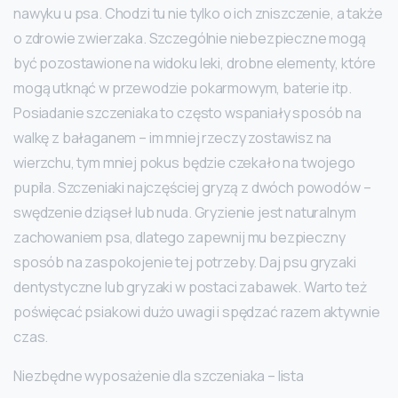
nawyku u psa. Chodzi tu nie tylko o ich zniszczenie, a także
o zdrowie zwierzaka. Szczególnie niebezpieczne mogą
być pozostawione na widoku leki, drobne elementy, które
mogą utknąć w przewodzie pokarmowym, baterie itp.
Posiadanie szczeniaka to często wspaniały sposób na
walkę z bałaganem – im mniej rzeczy zostawisz na
wierzchu, tym mniej pokus będzie czekało na twojego
pupila. Szczeniaki najczęściej gryzą z dwóch powodów –
swędzenie dziąseł lub nuda. Gryzienie jest naturalnym
zachowaniem psa, dlatego zapewnij mu bezpieczny
sposób na zaspokojenie tej potrzeby. Daj psu gryzaki
dentystyczne lub gryzaki w postaci zabawek. Warto też
poświęcać psiakowi dużo uwagi i spędzać razem aktywnie
czas.
Niezbędne wyposażenie dla szczeniaka – lista