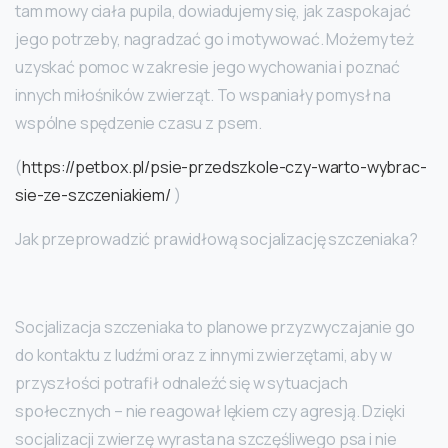
tam mowy ciała pupila, dowiadujemy się, jak zaspokajać
jego potrzeby, nagradzać go i motywować. Możemy też
uzyskać pomoc w zakresie jego wychowania i poznać
innych miłośników zwierząt. To wspaniały pomysł na
wspólne spędzenie czasu z psem.
(
https://petbox.pl/psie-przedszkole-czy-warto-wybrac-
sie-ze-szczeniakiem/
)
Jak przeprowadzić prawidłową socjalizację szczeniaka?
Socjalizacja szczeniaka to planowe przyzwyczajanie go
do kontaktu z ludźmi oraz z innymi zwierzętami, aby w
przyszłości potrafił odnaleźć się w sytuacjach
społecznych – nie reagował lękiem czy agresją. Dzięki
socjalizacji zwierzę wyrasta na szczęśliwego psa i nie