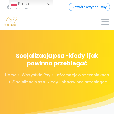
Polish
Powrót do wyboru rasy
Socjalizacja
psa
-kiedy
i
jak
powinna
przebiegać
Home
Wszystkie Psy
Informacje o szczeniakach
Socjalizacja psa -kiedy i jak powinna przebiegać