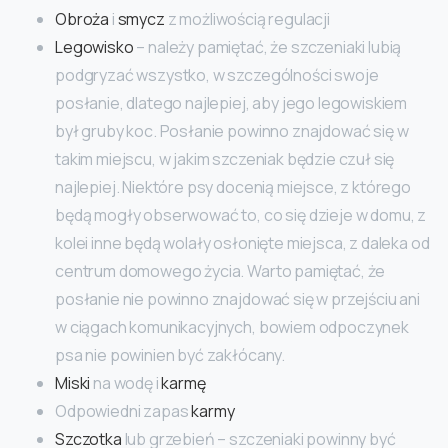
Obroża
i
smycz
z możliwością regulacji
Legowisko
– należy pamiętać, że szczeniaki lubią
podgryzać wszystko, w szczególności swoje
posłanie, dlatego najlepiej, aby jego legowiskiem
był gruby koc. Posłanie powinno znajdować się w
takim miejscu, w jakim szczeniak będzie czuł się
najlepiej. Niektóre psy docenią miejsce, z którego
będą mogły obserwować to, co się dzieje w domu, z
kolei inne będą wolały osłonięte miejsca, z daleka od
centrum domowego życia. Warto pamiętać, że
posłanie nie powinno znajdować się w przejściu ani
w ciągach komunikacyjnych, bowiem odpoczynek
psa nie powinien być zakłócany.
Miski
na wodę i
karmę
Odpowiedni zapas
karmy
Szczotka
lub grzebień – szczeniaki powinny być