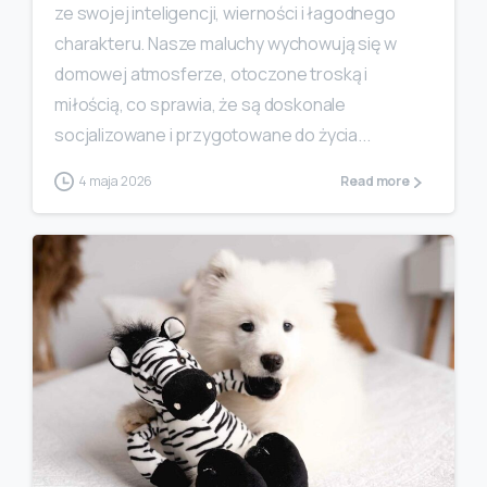
ze swojej inteligencji, wierności i łagodnego
charakteru. Nasze maluchy wychowują się w
domowej atmosferze, otoczone troską i
miłością, co sprawia, że są doskonale
socjalizowane i przygotowane do życia...
4 maja 2026
Read more