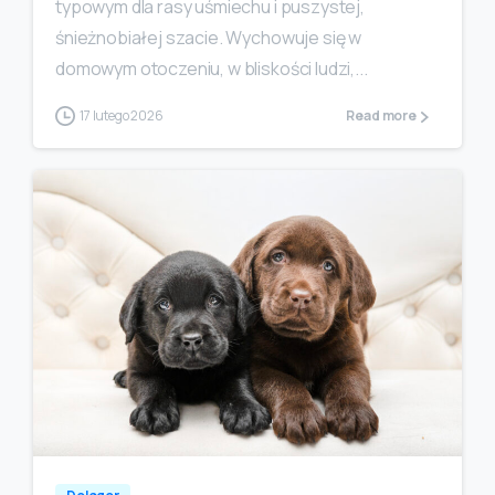
typowym dla rasy uśmiechu i puszystej,
śnieżnobiałej szacie. Wychowuje się w
domowym otoczeniu, w bliskości ludzi,...
17 lutego 2026
Read more