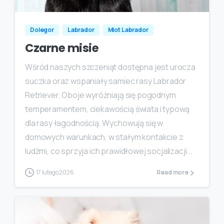
Dolegor
Labrador
Miot Labrador
Czarne misie
Wśród naszych szczeniąt dostępna jest urocza
suczka oraz wspaniały samiec rasy Labrador
Retriever. Oboje wyróżniają się pogodnym
temperamentem, ciekawością świata i typową
dla rasy łagodnością. Wychowują się w
domowych warunkach, w stałym kontakcie z
ludźmi, co sprzyja ich prawidłowej socjalizacji...
17 lutego 2026
Read more