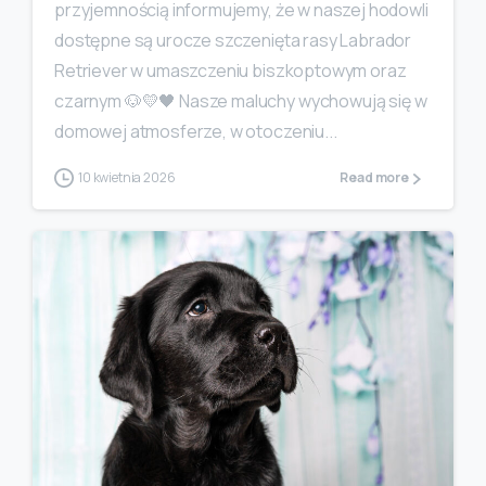
przyjemnością informujemy, że w naszej hodowli
dostępne są urocze szczenięta rasy Labrador
Retriever w umaszczeniu biszkoptowym oraz
czarnym 🐶💛🖤 Nasze maluchy wychowują się w
domowej atmosferze, w otoczeniu...
10 kwietnia 2026
Read more