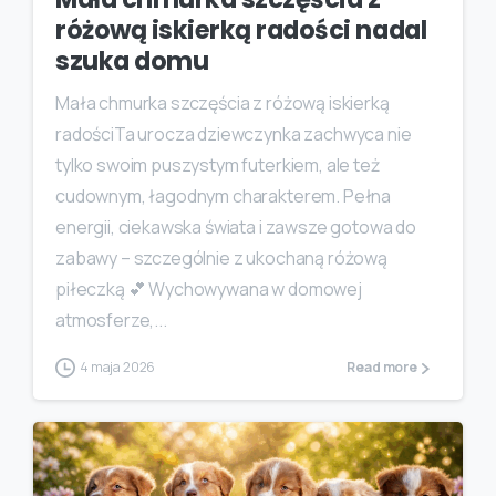
różową iskierką radości nadal
szuka domu
Mała chmurka szczęścia z różową iskierką
radościTa urocza dziewczynka zachwyca nie
tylko swoim puszystym futerkiem, ale też
cudownym, łagodnym charakterem. Pełna
energii, ciekawska świata i zawsze gotowa do
zabawy – szczególnie z ukochaną różową
piłeczką 💕 Wychowywana w domowej
atmosferze,...
4 maja 2026
Read more