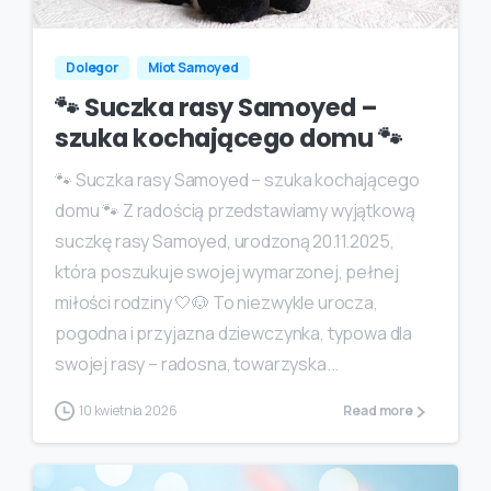
Dolegor
Miot Samoyed
🐾 Suczka rasy Samoyed –
szuka kochającego domu 🐾
🐾 Suczka rasy Samoyed – szuka kochającego
domu 🐾 Z radością przedstawiamy wyjątkową
suczkę rasy Samoyed, urodzoną 20.11.2025,
która poszukuje swojej wymarzonej, pełnej
miłości rodziny 🤍🐶 To niezwykle urocza,
pogodna i przyjazna dziewczynka, typowa dla
swojej rasy – radosna, towarzyska...
10 kwietnia 2026
Read more