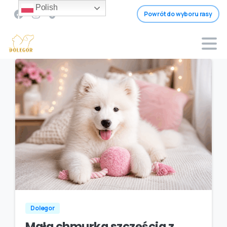
Polish
Powrót do wyboru rasy
Dolegor
Mała chmurka szczęścia z