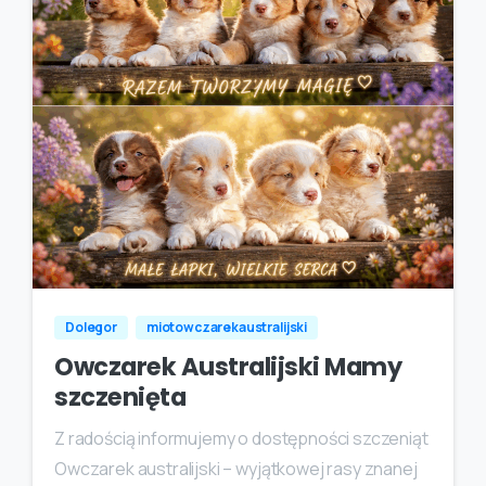
Dolegor
miotowczarekaustralijski
Owczarek Australijski Mamy
szczenięta
Z radością informujemy o dostępności szczeniąt
Owczarek australijski – wyjątkowej rasy znanej