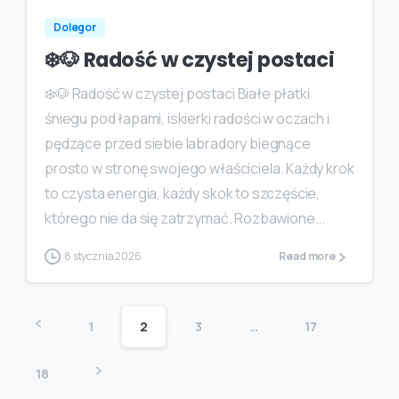
Dolegor
❄️🐶 Radość w czystej postaci
❄️🐶 Radość w czystej postaci Białe płatki
śniegu pod łapami, iskierki radości w oczach i
pędzące przed siebie labradory biegnące
prosto w stronę swojego właściciela. Każdy krok
to czysta energia, każdy skok to szczęście,
którego nie da się zatrzymać. Rozbawione...
8 stycznia 2026
Read more
1
2
3
…
17
18