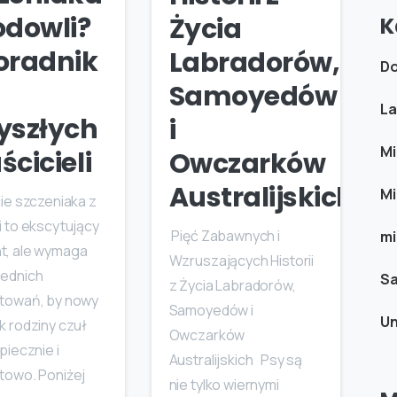
odowli?
Życia
K
oradnik
Labradorów,
Do
Samoyedów
La
yszłych
i
Mi
ścicieli
Owczarków
Australijskich
Mi
ie szczeniaka z
 to ekscytujący
Pięć Zabawnych i
mi
, ale wymaga
Wzruszających Historii
ednich
S
z Życia Labradorów,
towań, by nowy
Samoyedów i
Un
k rodziny czuł
Owczarków
piecznie i
Australijskich Psy są
towo. Poniżej
nie tylko wiernymi