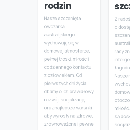
rodzin
szc
Nasze szczenięta
Z rado
owczarka
o dost
australijskiego
szczen
wychowują się w
austral
domowej atmosferze,
rasy zn
pełnej troski, miłości i
intelige
codziennego kontaktu
łagodn
z człowiekiem. Od
Nasze 
pierwszych dni życia
wychow
dbamy o ich prawidłowy
domowe
rozwój, socjalizację
otoczon
oraz najlepsze warunki,
miłości
aby wyrosły na zdrowe,
są dos
zrównoważone i pewne
socjali