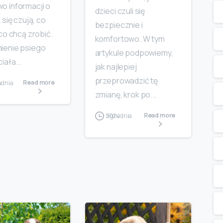
o informacji o
dzieci czuli się
 się czują, co
bezpiecznie i
 co chcą zrobić.
komfortowo. W tym
ienie psiego
artykule podpowiemy,
iała...
jak najlepiej
przeprowadzić tę
Read more
zmianę, krok po...
Read more
5 grudnia 2024