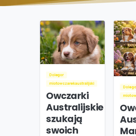
Dolegor
miotowczarekaustralijski
Dolego
Owczarki
miotow
Australijskie
Ow
szukają
Aus
swoich
Ma