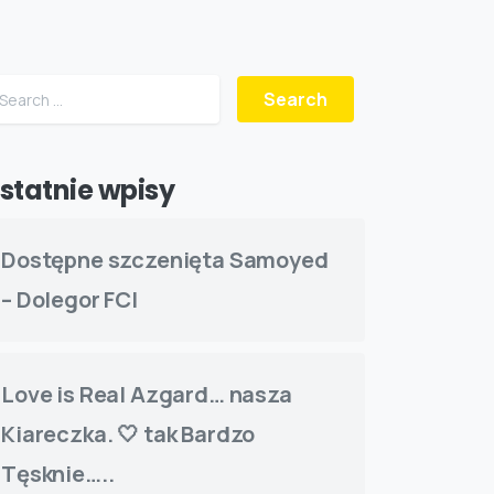
Search for:
statnie wpisy
Dostępne szczenięta Samoyed
– Dolegor FCI
Love is Real Azgard… nasza
Kiareczka. 🤍 tak Bardzo
Tęsknie…..