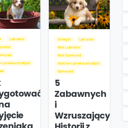
r
Labrador
Dolegor
Labrador
abrador
Miot Labrador
amoyed
Miot Samoyed
czarekaustralijski
miotowczarekaustralijski
ed
Samoyed
k
5
zygotować
Zabawnych
 na
i
yjęcie
Wzruszających
zeniaka
Historii z