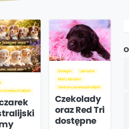
O
Dolegor
Labrador
Miot Labrador
r
miotowczarekaustralijski
czarekaustralijski
Czekolady
czarek
oraz Red Tri
tralijski
dostępne
my