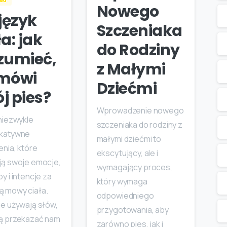
Nowego
 język
Szczeniaka
ła: jak
do Rodziny
zumieć,
z Małymi
 mówi
Dziećmi
j pies?
Wprowadzenie nowego
niezwykle
szczeniaka do rodziny z
katywne
małymi dziećmi to
nia, które
ekscytujący, ale i
ją swoje emocje,
wymagający proces,
y i intencje za
który wymaga
 mowy ciała.
odpowiedniego
ie używają słów,
przygotowania, aby
ią przekazać nam
zarówno pies, jak i