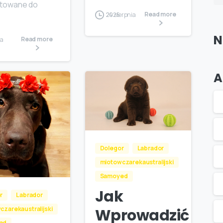
towane do
Read more
24 sierpnia 2025
N
Read more
A
Dolegor
Labrador
miotowczarekaustralijski
Samoyed
Jak
r
Labrador
czarekaustralijski
Wprowadzić
ed