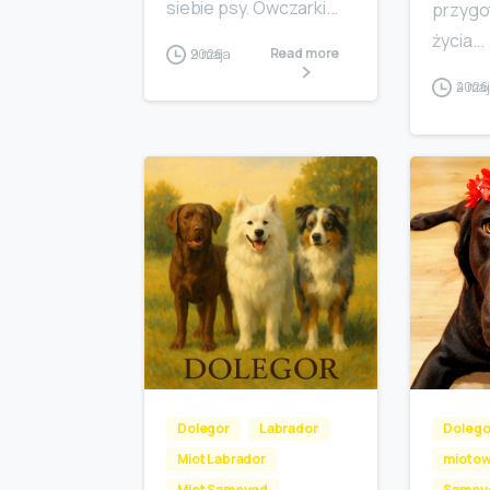
siebie psy. Owczarki...
przygo
życia...
Read more
9 maja 2026
4 maja 2026
Dolegor
Labrador
Dolego
Miot Labrador
miotow
Miot Samoyed
Samoy