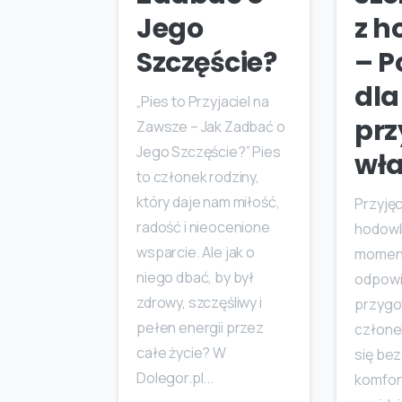
Jego
z h
Szczęście?
– P
dla
„Pies to Przyjaciel na
prz
Zawsze – Jak Zadbać o
Jego Szczęście?” Pies
wła
to członek rodziny,
który daje nam miłość,
Przyjęc
radość i nieocenione
hodowli
wsparcie. Ale jak o
moment
niego dbać, by był
odpowi
zdrowy, szczęśliwy i
przygo
pełen energii przez
człone
całe życie? W
się bez
Dolegor.pl...
komfor