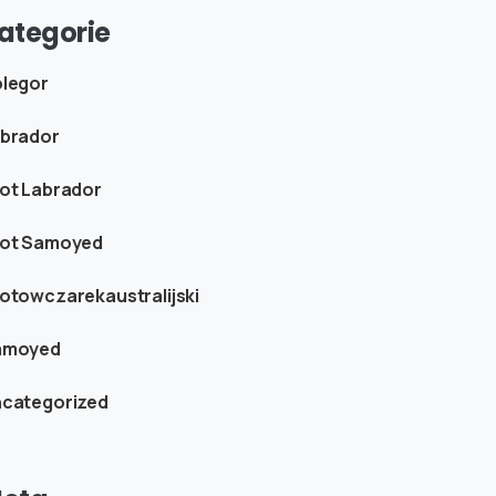
ategorie
legor
brador
ot Labrador
ot Samoyed
otowczarekaustralijski
amoyed
categorized