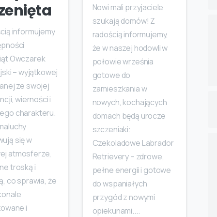
zenięta
Nowi mali przyjaciele
szukają domów! Z
ścią informujemy
radością informujemy,
ępności
że w naszej hodowli w
iąt Owczarek
połowie września
ijski – wyjątkowej
gotowe do
anej ze swojej
zamieszkania w
ncji, wierności i
nowych, kochających
ego charakteru.
domach będą urocze
maluchy
szczeniaki:
ują się w
Czekoladowe Labrador
j atmosferze,
Retrievery – zdrowe,
e troską i
pełne energii i gotowe
ą, co sprawia, że
do wspaniałych
konale
przygód z nowymi
zowane i
opiekunami....