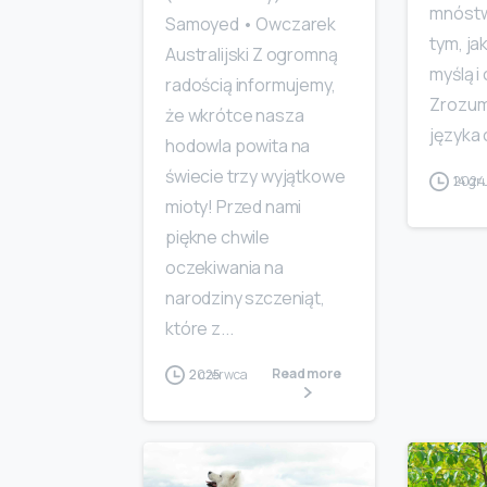
mnóstw
Samoyed • Owczarek
tym, jak
Australijski Z ogromną
myślą i
radością informujemy,
Zrozum
że wkrótce nasza
języka c
hodowla powita na
świecie trzy wyjątkowe
14 grudnia 2024
mioty! Przed nami
piękne chwile
oczekiwania na
narodziny szczeniąt,
które z...
Read more
2 czerwca 2025