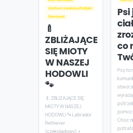
miotowczarekaustralijski
Psi
Samoyed
cia
🍼
zro
ZBLIŻAJĄCE
co
SIĘ MIOTY
Twó
W NASZEJ
Psy to 
HODOWLI
komuni
🐾
stworze
wyraża
🍼 ZBLIŻAJĄCE SIĘ
potrzeb
MIOTY W NASZEJ
pomocą
HODOWLI 🐾 Labrador
Choć n
Retriever
potraf
(czekoladowy) •