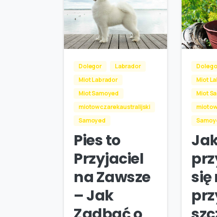
Dolegor
Labrador
Dolego
Miot Labrador
Miot L
Miot Samoyed
Miot S
miotowczarekaustralijski
miotow
Samoyed
Samoy
Pies to
Ja
Przyjaciel
pr
na Zawsze
się
– Jak
prz
Zadbać o
szc