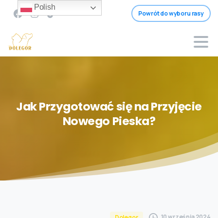
Polish
Powrót do wyboru rasy
Jak
Przygotować
się
na
Przyjęcie
Nowego
Pieska?
10 września 2024
Dolegor