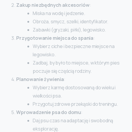
Zakup niezbędnych akcesoriów
:
Miska na wodę i jedzenie.
Obroża, smycz, szelki, identyfikator.
Zabawki (gryzaki, piłki), legowisko.
Przygotowanie miejsca do spania
:
Wybierz ciche i bezpieczne miejsce na
legowisko.
Zadbaj, by było to miejsce, w którym pies
poczuje się częścią rodziny.
Planowanie żywienia
:
Wybierz karmę dostosowaną do wieku i
wielkości psa.
Przygotuj zdrowe przekąski do treningu.
Wprowadzenie psa do domu
:
Daj psu czas na adaptację i swobodną
eksplorację.