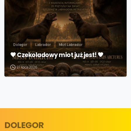
Dolegor
Labrador
Miot Labrador
🤎 Czekoladowy miot już jest! 🤎
27 lipca 2026
DOLEGOR