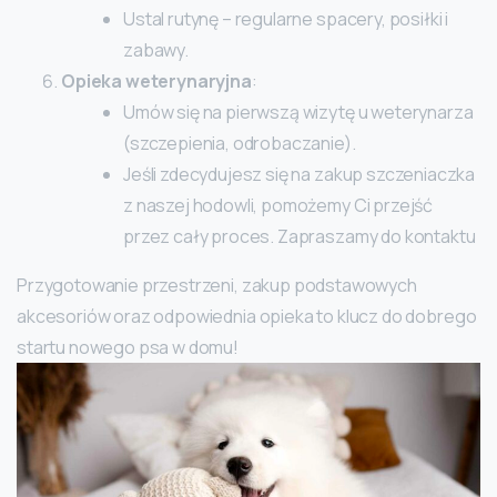
Ustal rutynę – regularne spacery, posiłki i
zabawy.
Opieka weterynaryjna
:
Umów się na pierwszą wizytę u weterynarza
(szczepienia, odrobaczanie).
Jeśli zdecydujesz się na zakup szczeniaczka
z naszej hodowli, pomożemy Ci przejść
przez cały proces. Zapraszamy do kontaktu
Przygotowanie przestrzeni, zakup podstawowych
akcesoriów oraz odpowiednia opieka to klucz do dobrego
startu nowego psa w domu!