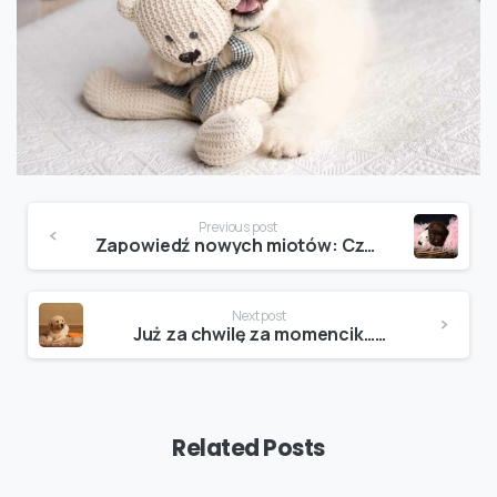
Continue
Previous post
Reading
Zapowiedź nowych miotów: Czekoladowe, czarne i żółte labradory oraz samoyedy w drodze!
Next post
Już za chwilę za momencik……
Related Posts