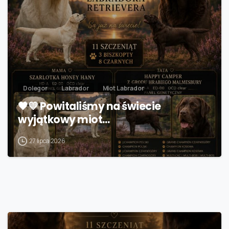
Dolegor
Labrador
Miot Labrador
🖤💛 Powitaliśmy na świecie
wyjątkowy miot…
27 lipca 2026