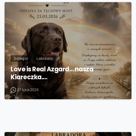
Dolegor
Labrador
Love is Real Azgard… nasza
Kiareczka.…
27 lipca 2026