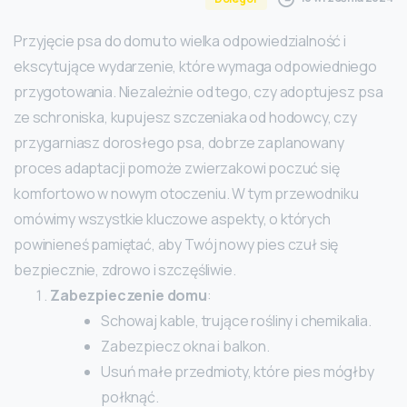
Przyjęcie psa do domu to wielka odpowiedzialność i
ekscytujące wydarzenie, które wymaga odpowiedniego
przygotowania. Niezależnie od tego, czy adoptujesz psa
ze schroniska, kupujesz szczeniaka od hodowcy, czy
przygarniasz dorosłego psa, dobrze zaplanowany
proces adaptacji pomoże zwierzakowi poczuć się
komfortowo w nowym otoczeniu. W tym przewodniku
omówimy wszystkie kluczowe aspekty, o których
powinieneś pamiętać, aby Twój nowy pies czuł się
bezpiecznie, zdrowo i szczęśliwie.
Zabezpieczenie domu
:
Schowaj kable, trujące rośliny i chemikalia.
Zabezpiecz okna i balkon.
Usuń małe przedmioty, które pies mógłby
połknąć.