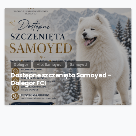
Dolegor
Miot Samoyed
Samoyed
Dostępne szczenięta Samoyed –
Dolegor FCI
27 lipca 2026