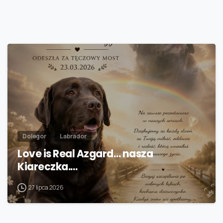
Dolegor
Labrador
Love is Real Azgard… nasza
Kiareczka.…
27 lipca 2026