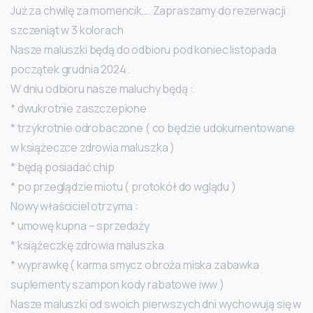
Już za chwilę za momencik…. Zapraszamy do rezerwacji
szczeniąt w 3 kolorach
Nasze maluszki będą do odbioru pod koniec listopada
początek grudnia 2024 .
W dniu odbioru nasze maluchy będą :
* dwukrotnie zaszczepione
* trzykrotnie odrobaczone ( co będzie udokumentowane
w książeczce zdrowia maluszka )
* będą posiadać chip
* po przeglądzie miotu ( protokół do wglądu )
Nowy właściciel otrzyma :
* umowę kupna – sprzedaży
* książeczkę zdrowia maluszka
* wyprawkę ( karma smycz obroża miska zabawka
suplementy szampon kody rabatowe iww )
Nasze maluszki od swoich pierwszych dni wychowują się w