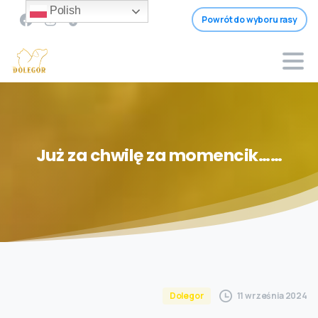
Polish
Powrót do wyboru rasy
Już
za
chwilę
za
momencik……
11 września 2024
Dolegor