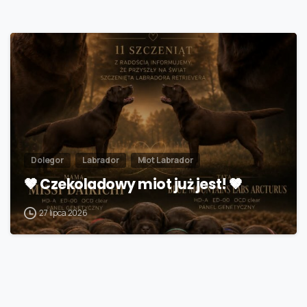
Dolegor
Labrador
Miot Labrador
🤎 Czekoladowy miot już jest! 🤎
27 lipca 2026