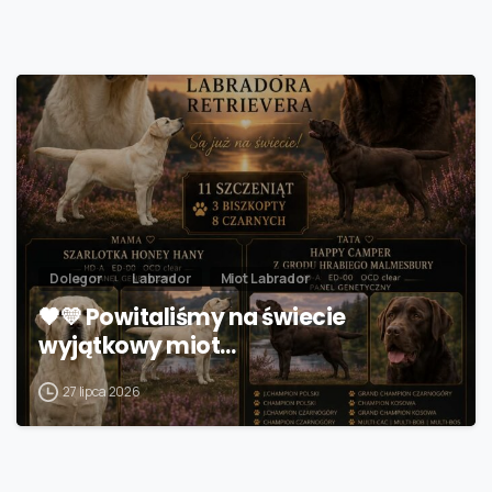
Dolegor
Labrador
Miot Labrador
🖤💛 Powitaliśmy na świecie
wyjątkowy miot…
27 lipca 2026