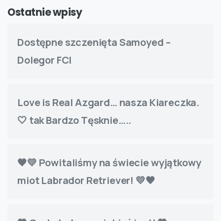
Ostatnie wpisy
Dostępne szczenięta Samoyed –
Dolegor FCI
Love is Real Azgard… nasza Kiareczka.
🤍 tak Bardzo Tęsknie…..
🖤💛 Powitaliśmy na świecie wyjątkowy
miot Labrador Retriever! 💛🖤