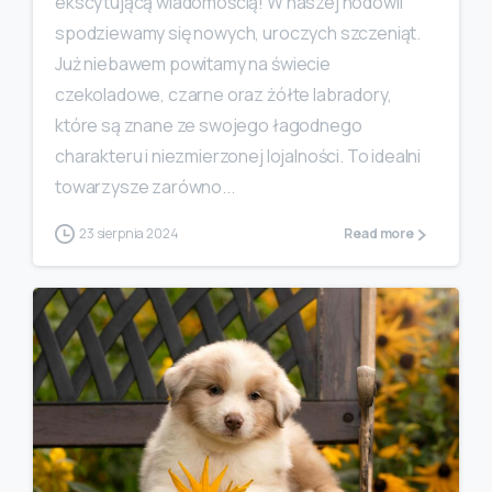
ekscytującą wiadomością! W naszej hodowli
spodziewamy się nowych, uroczych szczeniąt.
Już niebawem powitamy na świecie
czekoladowe, czarne oraz żółte labradory,
które są znane ze swojego łagodnego
charakteru i niezmierzonej lojalności. To idealni
towarzysze zarówno...
23 sierpnia 2024
Read more