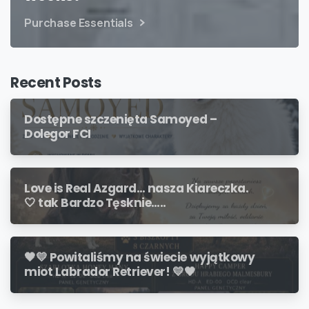
Purchase Essentials
Recent Posts
Dostępne szczenięta Samoyed –
Dolegor FCI
Love is Real Azgard… nasza Kiareczka.
🤍 tak Bardzo Tęsknie…..
🖤💛 Powitaliśmy na świecie wyjątkowy
miot Labrador Retriever! 💛🖤