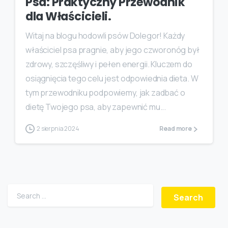
Psa: Praktyczny Przewodnik
dla Właścicieli.
Witaj na blogu hodowli psów Dolegor! Każdy
właściciel psa pragnie, aby jego czworonóg był
zdrowy, szczęśliwy i pełen energii. Kluczem do
osiągnięcia tego celu jest odpowiednia dieta. W
tym przewodniku podpowiemy, jak zadbać o
dietę Twojego psa, aby zapewnić mu...
2 sierpnia 2024
Read more
Search for: