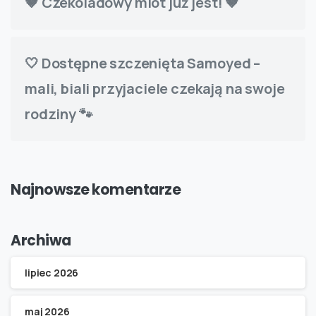
🤎 Czekoladowy miot już jest! 🤎
🤍 Dostępne szczenięta Samoyed –
mali, biali przyjaciele czekają na swoje
rodziny 🐾
Najnowsze komentarze
Archiwa
lipiec 2026
maj 2026