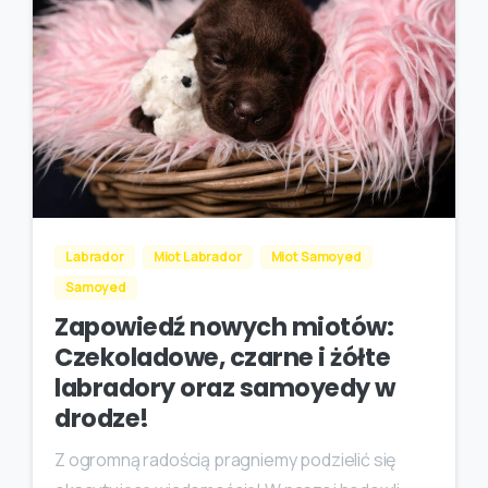
Labrador
Miot Labrador
Miot Samoyed
Samoyed
Zapowiedź nowych miotów:
Czekoladowe, czarne i żółte
labradory oraz samoyedy w
drodze!
Z ogromną radością pragniemy podzielić się