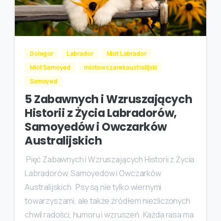
Dolegor
Labrador
Miot Labrador
Miot Samoyed
miotowczarekaustralijski
Samoyed
5 Zabawnych i Wzruszających
Historii z Życia Labradorów,
Samoyedów i Owczarków
Australijskich
Pięć Zabawnych i Wzruszających Historii z Życia
Labradorów, Samoyedów i Owczarków
Australijskich Psy są nie tylko wiernymi
towarzyszami, ale także źródłem niezliczonych
chwil radości, humoru i wzruszeń. Każda rasa ma