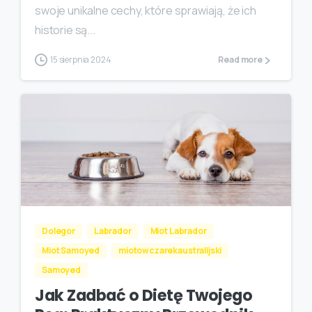
swoje unikalne cechy, które sprawiają, że ich
historie są...
15 sierpnia 2024
Read more
Dolegor
Labrador
Miot Labrador
Miot Samoyed
miotowczarekaustralijski
Samoyed
Jak Zadbać o Dietę Twojego