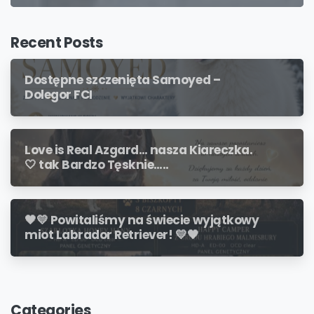
Recent Posts
Dostępne szczenięta Samoyed –
Dolegor FCI
Love is Real Azgard… nasza Kiareczka.
🤍 tak Bardzo Tęsknie…..
🖤💛 Powitaliśmy na świecie wyjątkowy
miot Labrador Retriever! 💛🖤
Categories