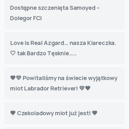
Dostępne szczenięta Samoyed –
Dolegor FCI
Love is Real Azgard… nasza Kiareczka.
🤍 tak Bardzo Tęsknie…..
🖤💛 Powitaliśmy na świecie wyjątkowy
miot Labrador Retriever! 💛🖤
🤎 Czekoladowy miot już jest! 🤎