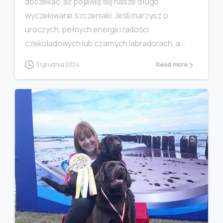
doczekać, aż pojawią się nasze długo
wyczekiwane szczeniaki. Jeśli marzysz o
uroczych, pełnych energii i radości
czekoladowych lub czarnych labradorach, a...
31 grudnia 2024
Read more