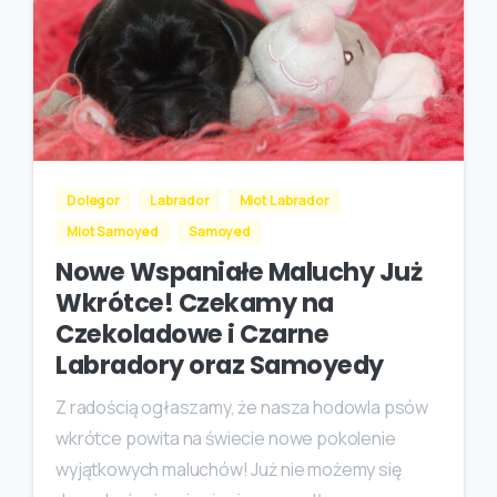
Dolegor
Labrador
Miot Labrador
Miot Samoyed
Samoyed
Nowe Wspaniałe Maluchy Już
Wkrótce! Czekamy na
Czekoladowe i Czarne
Labradory oraz Samoyedy
Z radością ogłaszamy, że nasza hodowla psów
wkrótce powita na świecie nowe pokolenie
wyjątkowych maluchów! Już nie możemy się