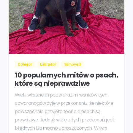
Dolegor
Labrador
Samoyed
10 popularnych mitów o psach,
które są nieprawdziwe
Wielu właścicieli psów oraz miłośników tych
czworonogów żyje w przekonaniu, że niektóre
powszechnie przyjęte teorie o psach są
prawdziwe. Jednak wiele z tych przekonań jest
błędnych lub mocno uproszczonych. W tym