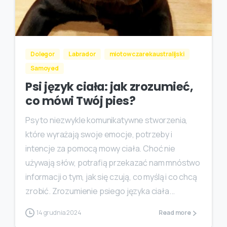
Dolegor
Labrador
miotowczarekaustralijski
Samoyed
Psi język ciała: jak zrozumieć,
co mówi Twój pies?
Psy to niezwykle komunikatywne stworzenia,
które wyrażają swoje emocje, potrzeby i
intencje za pomocą mowy ciała. Choć nie
używają słów, potrafią przekazać nam mnóstwo
informacji o tym, jak się czują, co myślą i co chcą
zrobić. Zrozumienie psiego języka ciała...
14 grudnia 2024
Read more