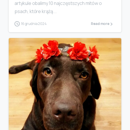
artykule obalimy 10 najczęstszych mitów o
psach, które krążą...
16 grudnia 2024
Read more