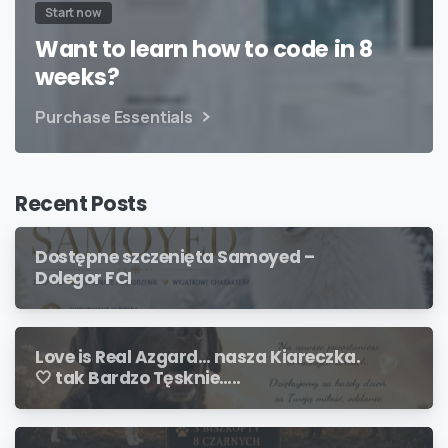
Start now
Want to learn how to code in 8
weeks?
Purchase Essentials
Recent Posts
Dostępne szczenięta Samoyed –
Dolegor FCI
Love is Real Azgard… nasza Kiareczka.
🤍 tak Bardzo Tęsknie…..