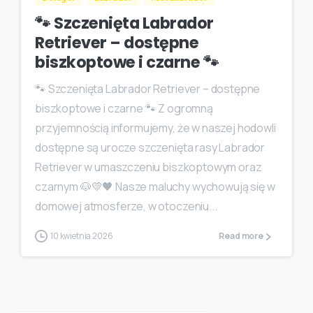
🐾 Szczenięta Labrador
Retriever – dostępne
biszkoptowe i czarne 🐾
🐾 Szczenięta Labrador Retriever – dostępne
biszkoptowe i czarne 🐾 Z ogromną
przyjemnością informujemy, że w naszej hodowli
dostępne są urocze szczenięta rasy Labrador
Retriever w umaszczeniu biszkoptowym oraz
czarnym 🐶💛🖤 Nasze maluchy wychowują się w
domowej atmosferze, w otoczeniu...
10 kwietnia 2026
Read more