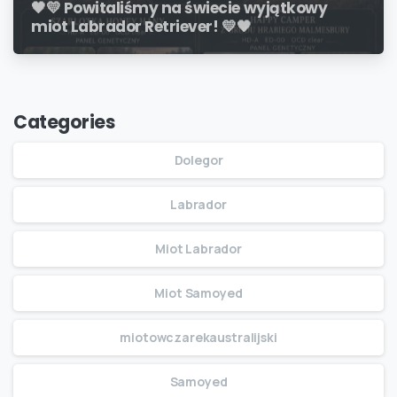
🖤💛 Powitaliśmy na świecie wyjątkowy
miot Labrador Retriever! 💛🖤
Categories
Dolegor
Labrador
Miot Labrador
Miot Samoyed
miotowczarekaustralijski
Samoyed