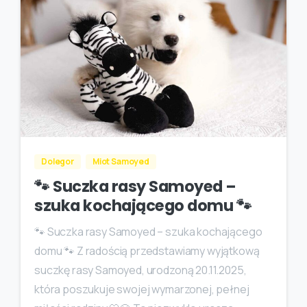
Dolegor
Miot Samoyed
🐾 Suczka rasy Samoyed –
szuka kochającego domu 🐾
🐾 Suczka rasy Samoyed – szuka kochającego
domu 🐾 Z radością przedstawiamy wyjątkową
suczkę rasy Samoyed, urodzoną 20.11.2025,
która poszukuje swojej wymarzonej, pełnej