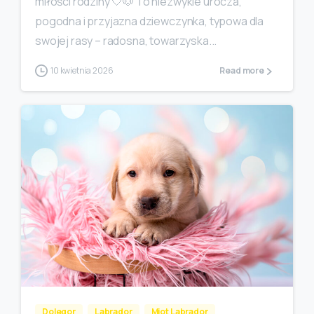
miłości rodziny 🤍🐶 To niezwykle urocza,
pogodna i przyjazna dziewczynka, typowa dla
swojej rasy – radosna, towarzyska...
10 kwietnia 2026
Read more
Dolegor
Labrador
Miot Labrador