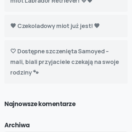
miot Labrador Retriever! 💛🖤
🤎 Czekoladowy miot już jest! 🤎
🤍 Dostępne szczenięta Samoyed –
mali, biali przyjaciele czekają na swoje
rodziny 🐾
Najnowsze komentarze
Archiwa