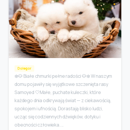
Dolegor
❄️🐶 Białe chmurki pełne radości 🐶❄️ W naszym
domu pojawiły się wyjątkowe szczenięta rasy
Samoyed 🤍Małe, puchate kuleczki, które
każdego dnia odkrywają świat — z ciekawością,
spokojem i ufnością. Dorastają blisko ludzi,
ucząc się codziennych dźwięków, dotyku i
obecności człowieka....