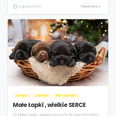
21 grudnia 2025
Read more
Dolegor
Labrador
Miot Labrador
Małe Łapki , wielkie SERCE
🐶 Małe łapki, wielkie serca 🐾 W naszym domu