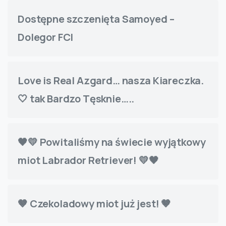
Dostępne szczenięta Samoyed –
Dolegor FCI
Love is Real Azgard… nasza Kiareczka.
🤍 tak Bardzo Tęsknie…..
🖤💛 Powitaliśmy na świecie wyjątkowy
miot Labrador Retriever! 💛🖤
🤎 Czekoladowy miot już jest! 🤎