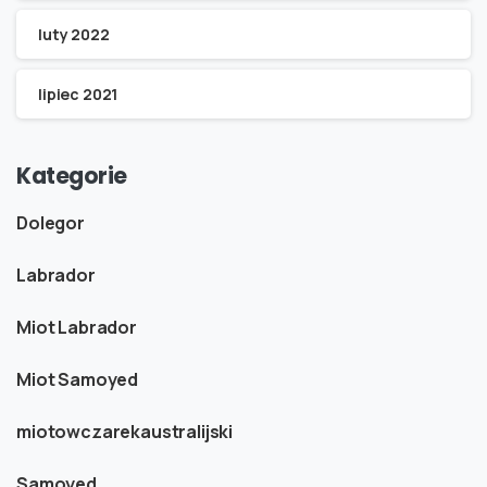
luty 2022
lipiec 2021
Kategorie
Dolegor
Labrador
Miot Labrador
Miot Samoyed
miotowczarekaustralijski
Samoyed