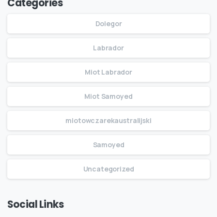
Categories
Dolegor
Labrador
Miot Labrador
Miot Samoyed
miotowczarekaustralijski
Samoyed
Uncategorized
Social Links