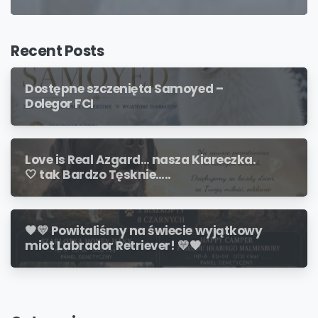
Recent Posts
Dostępne szczenięta Samoyed –
Dolegor FCI
Love is Real Azgard… nasza Kiareczka.
🤍 tak Bardzo Tęsknie…..
🖤💛 Powitaliśmy na świecie wyjątkowy
miot Labrador Retriever! 💛🖤