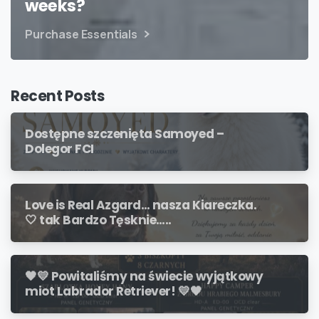
weeks?
Purchase Essentials
Recent Posts
Dostępne szczenięta Samoyed –
Dolegor FCI
Love is Real Azgard… nasza Kiareczka.
🤍 tak Bardzo Tęsknie…..
🖤💛 Powitaliśmy na świecie wyjątkowy
miot Labrador Retriever! 💛🖤