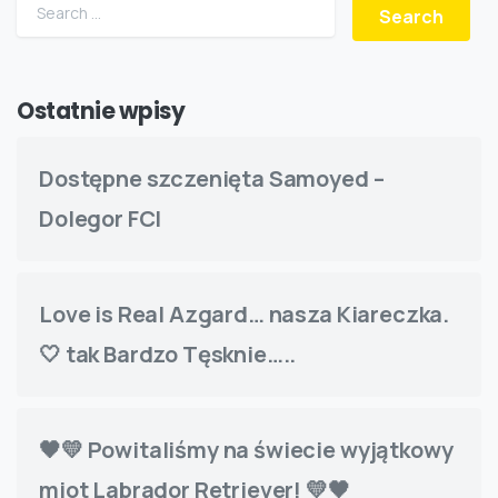
Search for:
Ostatnie wpisy
Dostępne szczenięta Samoyed –
Dolegor FCI
Love is Real Azgard… nasza Kiareczka.
🤍 tak Bardzo Tęsknie…..
🖤💛 Powitaliśmy na świecie wyjątkowy
miot Labrador Retriever! 💛🖤