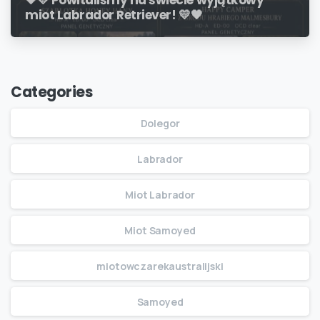
🖤💛 Powitaliśmy na świecie wyjątkowy
miot Labrador Retriever! 💛🖤
Categories
Dolegor
Labrador
Miot Labrador
Miot Samoyed
miotowczarekaustralijski
Samoyed