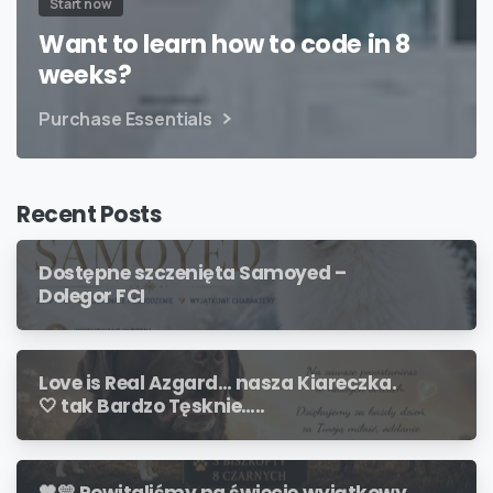
Start now
Want to learn how to code in 8
weeks?
Purchase Essentials
Recent Posts
Dostępne szczenięta Samoyed –
Dolegor FCI
Love is Real Azgard… nasza Kiareczka.
🤍 tak Bardzo Tęsknie…..