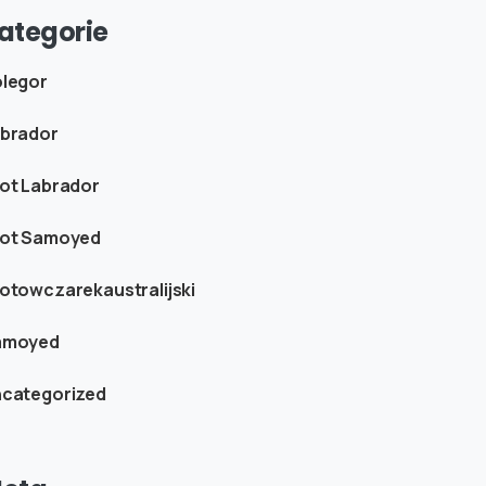
ategorie
legor
brador
ot Labrador
ot Samoyed
otowczarekaustralijski
amoyed
categorized