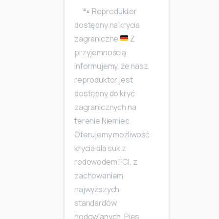
🐾
Reproduktor
dostępny na krycia
zagraniczne
Z
przyjemnością
informujemy, że nasz
reproduktor jest
dostępny do kryć
zagranicznych na
terenie Niemiec.
Oferujemy możliwość
krycia dla suk z
rodowodem FCI, z
zachowaniem
najwyższych
standardów
hodowlanych. Pies