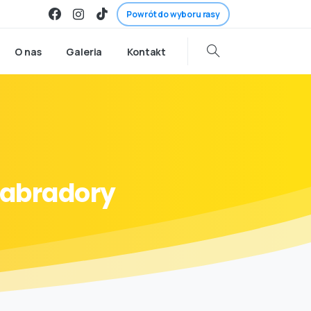
Powrót do wyboru rasy
O nas
Galeria
Kontakt
Labradory