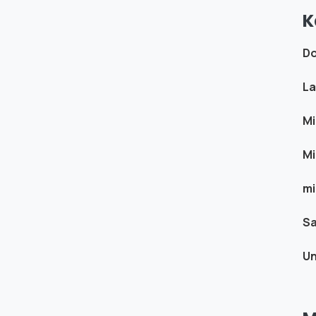
K
Do
La
Mi
Mi
mi
S
Un