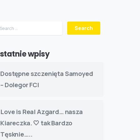
Search for:
statnie wpisy
Dostępne szczenięta Samoyed
– Dolegor FCI
Love is Real Azgard… nasza
Kiareczka. 🤍 tak Bardzo
Tęsknie…..